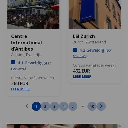
Centre
LSI Zurich
International
Zürich,
Zwitserland
d'Antibes
4.2 Geweldig
(90
Antibes,
Frankrijk
reviews)
4.1 Geweldig
(437
Cursus vanaf (per week)
reviews)
462 EUR
LEER MEER
Cursus vanaf (per week)
260 EUR
LEER MEER
...
1
2
3
4
5
10