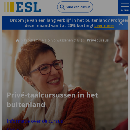
Skip
Vind een cursus
MENU
to
main
Droom je van een lang verblijf in het buitenland? Profiteer
content
deze maand van tot 20% korting!
Leer meer
Programma's
Volwassenen (16+)
Privécursus
Privé-taalcursussen in het
buitenland
Informatie over de cursus