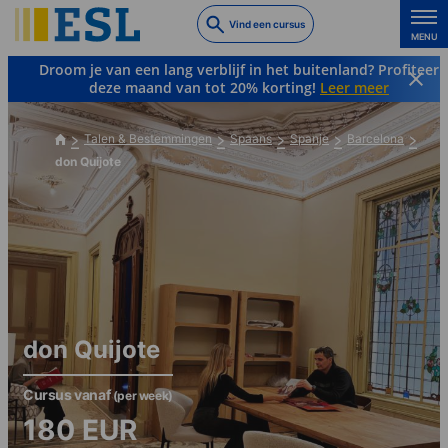
Skip
Vind een cursus
to
MENU
main
Droom je van een lang verblijf in het buitenland? Profiteer
content
deze maand van tot 20% korting!
Leer meer
Talen & Bestemmingen
Spaans
Spanje
Barcelona
don Quijote
don Quijote
Cursus vanaf
(per week)
180
EUR