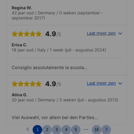
Regina W.
42 jaar oud
/
Germany
/
0 weken
(september -
september 2017)
4.9
Laat meer zien
/5
Erica C.
18 jaar oud
/
Italy
/
1 week
(juli - augustus 2024)
Consiglio assolutamente la scuola
Enforex/Don Quijote per studiare e
approfondire la lingua spagnola in tutti i
4.9
Laat meer zien
/5
suoi aspetti: grammaticali, lessicali e
conversazione. Io ho seguito un corso di
Alina G.
30 ore settimanali (6 ore al giorno) e mi
20 jaar oud
/
Germany
/
3 weken
(juli - augustus 2013)
trovavo in un corso C1. Ho sentito un
grande giovamento alla fine del viaggio
(soprattutto a livello di conversazione e
Viel Auswahl, vor allem bei den Parties
ascolto); ad oggi mi sento ancora più
am Abend. Top!
sicura di me quando parlo la lingua, sia
...
con stranieri che con altri spagnoli. I
1
2
3
4
5
16