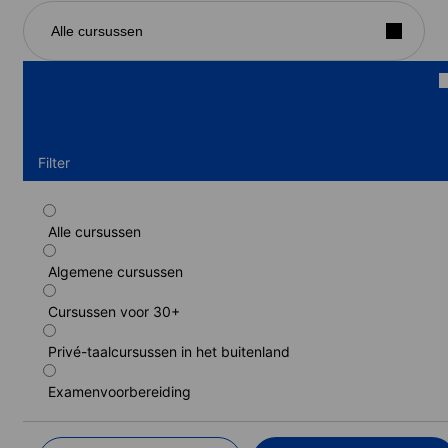
Alle cursussen
Filter
Alle cursussen
Standaard cursus
Algemene cursussen
Duur: 1 - 52 weken
Niveaus: Absoluut beginner naar Volledige beheersing
Cursussen voor 30+
1 week
van
260 EUR
Privé-taalcursussen in het buitenland
LEER MEER
Examenvoorbereiding