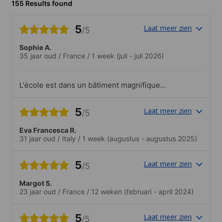
155 Results found
5
Laat meer zien
/5
Sophie A.
35 jaar oud
/
France
/
1 week
(juli - juli 2026)
L'école est dans un bâtiment magnifique
et bien placé.Les professeurs sont très
pédagogues.
5
Laat meer zien
/5
Eva Francesca R.
31 jaar oud
/
Italy
/
1 week
(augustus - augustus 2025)
5
Laat meer zien
/5
Margot S.
23 jaar oud
/
France
/
12 weken
(februari - april 2024)
5
Laat meer zien
/5