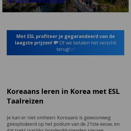
Koreaanse bestemmingen
Met ESL profiteer je gegarandeerd van de
laagste prijzen! 💸
Of we betalen het verschil
terug! ✅
Koreaans leren in Korea met ESL
Taalreizen
Je kan er niet omheen: Koreaans is gewoonweg
geëxplodeerd op het podium van de 21ste eeuw, en
dat trekt jaarlijks honderdduizenden nieuwe