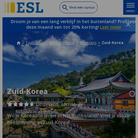
Skip
Vind een cursus
MENU
to
main
Droom je van een lang verblijf in het buitenland? Profiteer
content
deze maand van tot 20% korting!
Leer meer
Taalcursus in het buitenland
Koreaans
Zuid-Korea
Zuid-Korea
Uitstekend,
444 reviews
Wil je Koreaans leren in het buitenland? Vind je ideale
bestemming in Zuid-Korea!