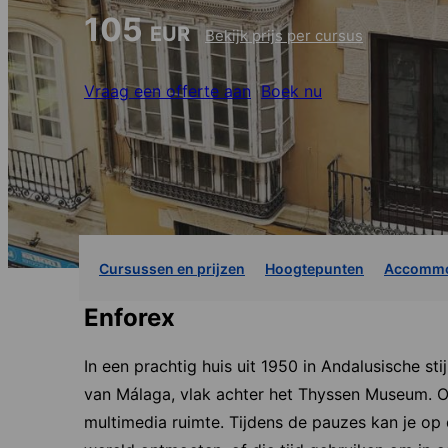
105
EUR
Bekijk prijs per cursus
Vraag een offerte aan
Boek nu
Cursussen en prijzen
Hoogtepunten
Accommo
Enforex
In een prachtig huis uit 1950 in Andalusische st
van Málaga, vlak achter het Thyssen Museum. Op
multimedia ruimte. Tijdens de pauzes kan je op