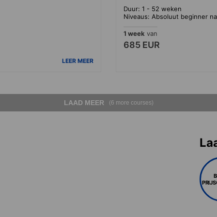
Duur: 1 - 52 weken
Niveaus: Absoluut beginner na
1 week
van
685 EUR
LEER MEER
LAAD MEER
(6 more courses)
La
PRIJ
)