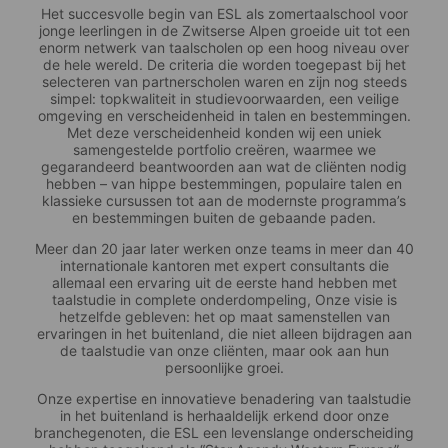
Het succesvolle begin van ESL als zomertaalschool voor
jonge leerlingen in de Zwitserse Alpen groeide uit tot een
enorm netwerk van taalscholen op een hoog niveau over
de hele wereld. De criteria die worden toegepast bij het
selecteren van partnerscholen waren en zijn nog steeds
simpel: topkwaliteit in studievoorwaarden, een veilige
omgeving en verscheidenheid in talen en bestemmingen.
Met deze verscheidenheid konden wij een uniek
samengestelde portfolio creëren, waarmee we
gegarandeerd beantwoorden aan wat de cliënten nodig
hebben – van hippe bestemmingen, populaire talen en
klassieke cursussen tot aan de modernste programma’s
en bestemmingen buiten de gebaande paden.
Meer dan 20 jaar later werken onze teams in meer dan 40
internationale kantoren met expert consultants die
allemaal een ervaring uit de eerste hand hebben met
taalstudie in complete onderdompeling, Onze visie is
hetzelfde gebleven: het op maat samenstellen van
ervaringen in het buitenland, die niet alleen bijdragen aan
de taalstudie van onze cliënten, maar ook aan hun
persoonlijke groei.
Onze expertise en innovatieve benadering van taalstudie
in het buitenland is herhaaldelijk erkend door onze
branchegenoten, die ESL een levenslange onderscheiding