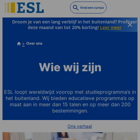
Skip
Vind een cursus
to
main
Droom je van een lang verblijf in het buitenland? Profiteer
content
deze maand van tot 20% korting!
Leer meer
Over ons
Wie wij zijn
ESL loopt wereldwijd voorop met studieprogramma’s in
het buitenland. Wij bieden educatieve programma’s op
maat aan in meer dan 15 talen en op meer dan 200
bestemmingen.
Ons verhaal