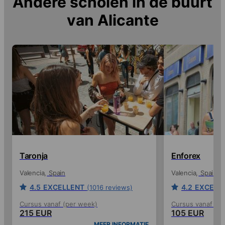
Andere scholen in de buurt
van
Alicante
Taronja
Enforex
Valencia
Spain
Valencia
Spain
4.5
EXCELLENT
4.2
EXCELL
(1016 reviews)
Cursus vanaf (per week)
Cursus vanaf (p
215 EUR
105 EUR
MEER INFORMATIE