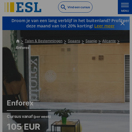
Skip
Vind een cursus
to
MENU
main
Droom je van een lang verblijf in het buitenland? Profiteer
content
deze maand van tot 20% korting!
Leer meer
Talen & Bestemmingen
Spaans
Spanje
Alicante
Enforex
Enforex
Cursus vanaf
(per week)
105
EUR