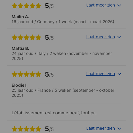
5
Laat meer zien
/5
Mailin A.
16 jaar oud
/
Germany
/
1 week
(maart - maart 2026)
5
Laat meer zien
/5
Mattia B.
24 jaar oud
/
Italy
/
2 weken
(november - november
2025)
5
Laat meer zien
/5
Elodie l.
25 jaar oud
/
France
/
5 weken
(september - oktober
2025)
L’établissement est comme neuf, tout prêt
du port et de la plage, les profs d’une
gentillesse incroyable.
5
Laat meer zien
/5