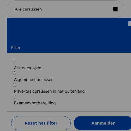
Alle cursussen
Filter
Alle cursussen
Parttime cursus
Algemene cursussen
Duur: 1 - 52 weken
Niveaus: Absoluut beginner naar Volledige beheersing
Privé-taalcursussen in het buitenland
1 week
van
185 EUR
Examenvoorbereiding
LEER MEER
Reset het filter
Aanmelden