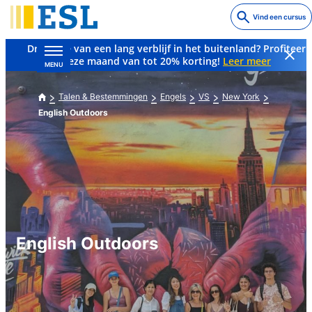
Skip
Vind een cursus
to
main
Droom je van een lang verblijf in het buitenland? Profiteer
content
deze maand van tot 20% korting!
Leer meer
MENU
Talen & Bestemmingen
Engels
VS
New York
English Outdoors
English Outdoors