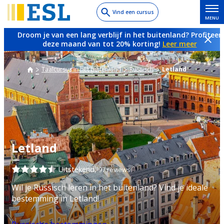
Skip
Vind een cursus
MENU
to
main
Droom je van een lang verblijf in het buitenland? Profiteer
content
deze maand van tot 20% korting!
Leer meer
Taalcursus in het buitenland
Russisch
Letland
Letland
Uitstekend,
97 reviews
Wil je Russisch leren in het buitenland? Vind je ideale
bestemming in Letland!