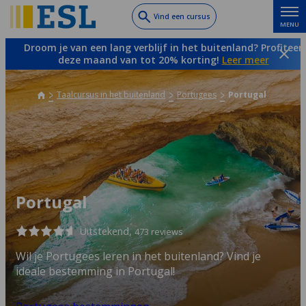
Skip
Vind een cursus
MENU
to
main
Droom je van een lang verblijf in het buitenland? Profiteer
content
deze maand van tot 20% korting!
Leer meer
Taalcursus in het buitenland
Portugees
Portugal
Portugal
Uitstekend,
473 reviews
Wil je Portugees leren in het buitenland? Vind je
ideale bestemming in Portugal!