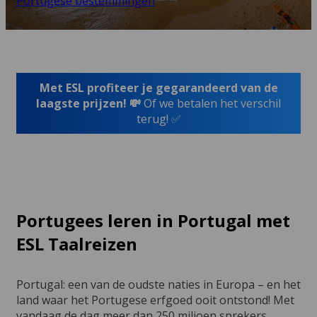
Portugese bestemmingen
Met ESL profiteer je gegarandeerd van de
laagste prijzen! 💸
Of we betalen het verschil
terug! ✅
Portugees leren in Portugal met
ESL Taalreizen
Portugal: een van de oudste naties in Europa – en het
land waar het Portugese erfgoed ooit ontstond! Met
vandaag de dag meer dan 250 miljoen sprekers