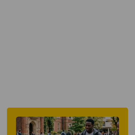
Faro
Vanaf 239 EUR per week
Lissabon
Vanaf 239 EUR per
week