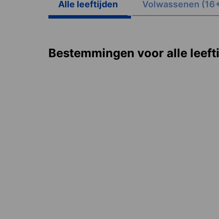
Alle leeftijden
Volwassenen (16
Bestemmingen voor alle leeft
China
Ta
2 bestemmingen
1 des