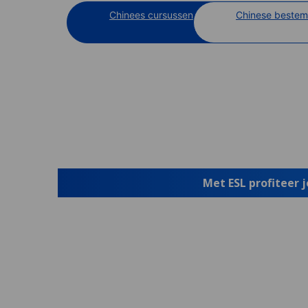
Chinees cursussen
Chinese beste
Met ESL profiteer 