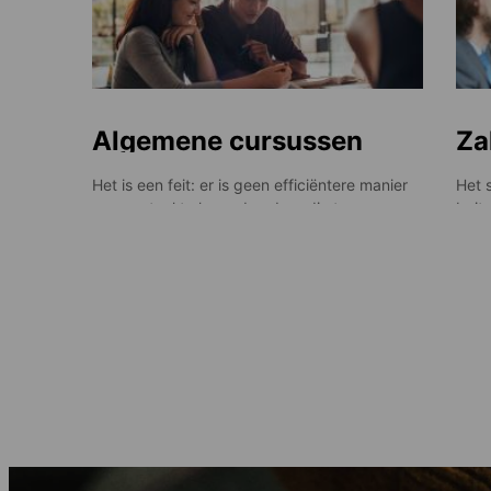
Algemene cursussen
Za
Het is een feit: er is geen efficiëntere manier
Het 
om een taal te leren dan door die te
buite
gebruiken en er gedurende een bepaalde tijd
stro
dagelijks mee te maken te hebben in
Naas
verschillende situaties. Dit is precies wat onze
waard
algemene cursussen bieden – de kans om
werk
uitstekende taallessen te volgen met
vergr
eindeloos veel gelegenheid om je nieuwe
vers
vaardigheid in praktijk te brengen. En dat is
van 
hoe je kennis verankert!