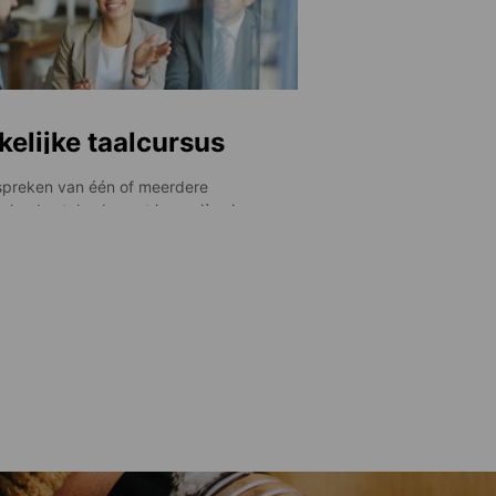
kelijke taalcursus
spreken van één of meerdere
nlandse talen brengt je carrière in een
omversnelling op meerdere manieren.
t het feit dat een nieuwe taal sowieso
evol is , zal ook je CV opvallen bij
gevers en kan het je kans op een baan
oten, doordat je in staat bent om in
chillende landen te werken met gebruik
verschillende talen.