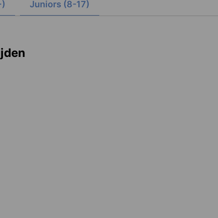
+)
Juniors (8-17)
ijden
iwan
Singapore
tination
1 destination