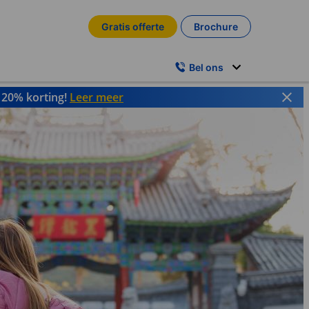
Gratis offerte
Brochure
Bel ons
t 20% korting!
Leer meer