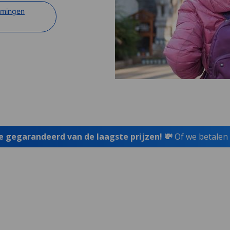
mmingen
je gegarandeerd van de laagste prijzen! 💸
Of we betalen 