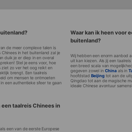
buitenland?
Waar kan ik heen voor e
buitenland?
van de meer complexe talen is
s Chinees in het buitenland zal je
Wij hebben een enorm aanbod a
 duik je er diep in en overal
uit kan kiezen. Als jij een taalre
reken! Stel je eens voor, hoe
een breed scala van mogelijkhed
ziet zo ver het oog reikt en
gegeven zowel in
China
als in
T
tijk brengt. Een taalreis
hoofdstad
Beijing
tot aan de ui
nheid om mensen te ontmoeten
Qingdao tot aan de magische m
 in een authentieke sfeer te gaan
ideale Chinese avontuur samenst
een taalreis Chinees in
 als een van de eerste Europese