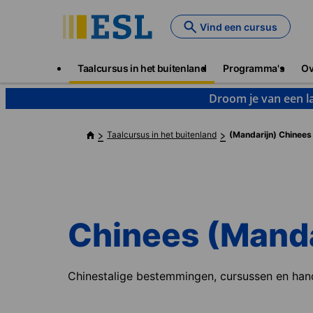
Skip
to
Vind een cursus
main
content
Main
Taalcursus in het buitenland
Programma's
Ov
navigation
Droom je van een la
Taalcursus in het buitenland
(Mandarijn) Chinees
Chinees (Manda
Chinestalige bestemmingen, cursussen en han