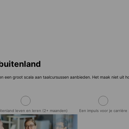
f
388 EUR
per week
Vanaf
781 EUR
per week
buitenland
een een groot scala aan taalcursussen aanbieden. Het maak niet uit hoe
uitenland leven en leren (2+ maanden)
Een impuls voor je carrière