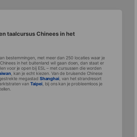
en taalcursus Chinees in het
an bestemmingen, met meer dan 250 locaties waar je
is Chinees in het buitenland wil gaan doen, dan staat er
en voor je open bij ESL – met cursussen die worden
aiwan
, kan je echt kiezen. Van de bruisende Chinese
tgestrekte megastad
Shanghai
, van het strandresort
arktstraten van
Taipei
, bij ons kan je probleemloos je
ellen.