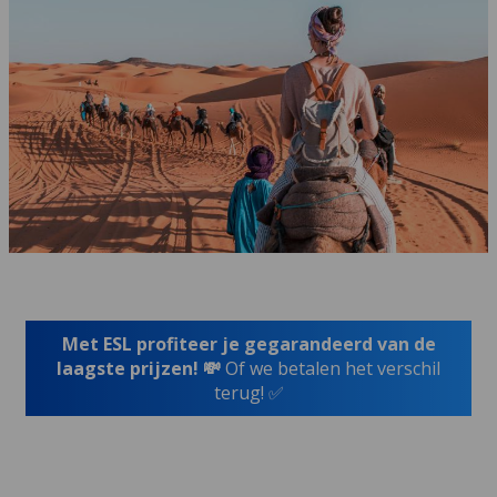
Met ESL profiteer je gegarandeerd van de
laagste prijzen! 💸
Of we betalen het verschil
terug! ✅