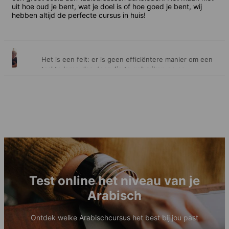
uit hoe oud je bent, wat je doel is of hoe goed je bent, wij
hebben altijd de perfecte cursus in huis!
Het is een feit: er is geen efficiëntere manier om een
Algemene
taal te leren dan door die te gebruiken en er
gedurende een bepaalde tijd dagelijks mee te maken
cursussen
te hebben in verschillende situaties. Dit is precies wat
onze algemene cursussen bieden – de kans om
uitstekende taallessen te volgen met eindeloos veel
gelegenheid om je nieuwe vaardigheid in praktijk te
brengen. En dat is hoe je kennis verankert!
Test online het niveau van je
Arabisch
Ontdek welke Arabischcursus het best bij jou past