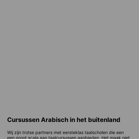
Jordanië
Marokko
1 destination
1 destination
Vanaf
228 EUR
per week
Vanaf
160 EUR
per week
Egypte
1 destination
Vanaf
1.749 EUR
per week
Cursussen Arabisch in het buitenland
Wij zijn trotse partners met eersteklas taalscholen die een
een groot scala aan taalcursussen aanbieden. Het maak niet