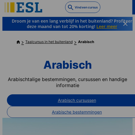
Skip
Vind een cursus
to
main
Droom je van een lang verblijf in het buitenland? Profiteer
content
deze maand van tot 20% korting!
Leer meer
Taalcursus in het buitenland
Arabisch
Arabisch
Arabischtalige bestemmingen, cursussen en handige
informatie
Arabisch cursussen
Arabische bestemmingen