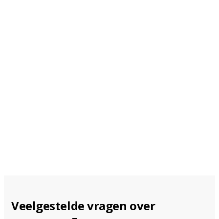
Montréal
Vanaf 155 EUR per week
Québec
Vanaf 259 EUR per
week
Veelgestelde vragen over