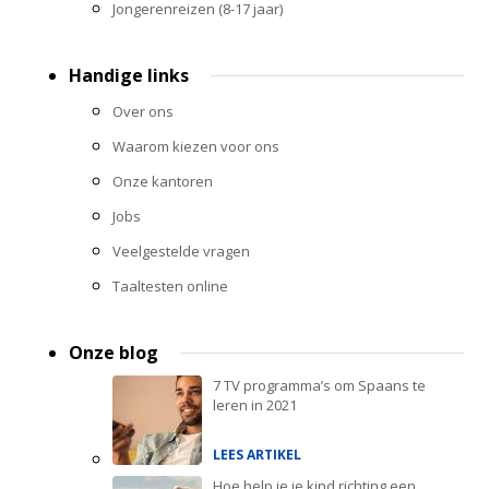
Jongerenreizen (8-17 jaar)
Handige links
Over ons
Waarom kiezen voor ons
Onze kantoren
Jobs
Veelgestelde vragen
Taaltesten online
Onze blog
7 TV programma’s om Spaans te
leren in 2021
LEES ARTIKEL
Hoe help je je kind richting een