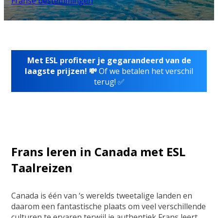
Franse bestemmingen
Met ESL profiteer je gegarandeerd van de
laagste prijzen! 💸
Of we betalen het verschil
terug! ✅
Frans leren in Canada met ESL
Taalreizen
Canada is één van ‘s werelds tweetalige landen en
daarom een fantastische plaats om veel verschillende
culturen te ervaren terwijl je authentiek Frans leert