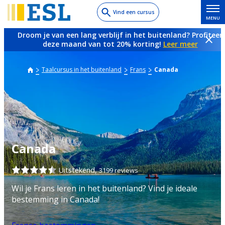
Skip
Vind een cursus
MENU
to
main
Droom je van een lang verblijf in het buitenland? Profiteer
content
deze maand van tot 20% korting!
Leer meer
Taalcursus in het buitenland
Frans
Canada
Canada
Uitstekend,
3199 reviews
Wil je Frans leren in het buitenland? Vind je ideale
bestemming in Canada!