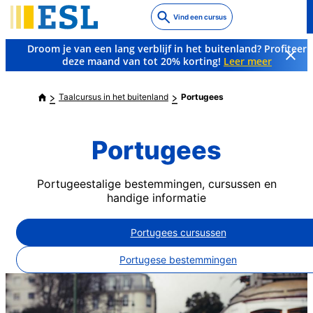
Skip
Vind een cursus
to
main
Droom je van een lang verblijf in het buitenland? Profiteer
content
deze maand van tot 20% korting!
Leer meer
Taalcursus in het buitenland
Portugees
Portugees
Portugeestalige bestemmingen, cursussen en
handige informatie
Portugees cursussen
Portugese bestemmingen