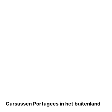
Portugal
Brazilië
2 bestemmingen
2 bestemmingen
Vanaf
239 EUR
per week
Vanaf
104 EUR
per week
Online
1 destination
Vanaf
45 EUR
per week
Cursussen Portugees in het buitenland