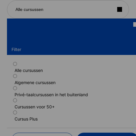
Alle cursussen
Filter
Alle cursussen
Standaard cursus
Algemene cursussen
Duur: 1 - 31 weken
Niveaus: Gevorderd basisgebruiker (A2) naar Vaardig
gebruiker (C1)
Privé-taalcursussen in het buitenland
1 week
van
Cursussen voor 50+
478 EUR
Cursus Plus
LEER MEER