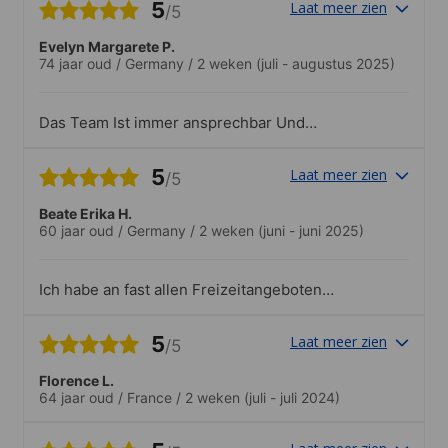
5
Laat meer zien
/5
Evelyn Margarete P.
74 jaar oud
/
Germany
/
2 weken
(juli - augustus 2025)
Das Team Ist immer ansprechbar Und
eine große Unterstützung Und sehr
hilfsbereit
5
Laat meer zien
/5
Beate Erika H.
60 jaar oud
/
Germany
/
2 weken
(juni - juni 2025)
Ich habe an fast allen Freizeitangeboten
teilgenommen. Die Planung der Schule
war sehr gut, auch bei einer privaten
5
Laat meer zien
/5
Unternehmung hat das Brelade College
die Karten für die Fähre sofort bestellt
Florence L.
und bezahlt wurde auch dort.
64 jaar oud
/
France
/
2 weken
(juli - juli 2024)