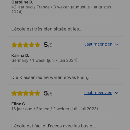
Caroline D.
42 jaar oud
/
France
/
3 weken
(augustus - augustus
2024)
L'école est très bien située et les
infrastructures sont bonnes..Toute
l'équipe est sympathique et à l'écoute.Les
5
Laat meer zien
/5
activités sont très bien.
Karina D.
Germany
/
1 week
(juni - juni 2024)
Die Klassenräume waren etwas klein,
aber sonst war alles super, der Unterricht
war sehr gut, die Lehrerinnen sehr nett
5
Laat meer zien
/5
und kompetent, es wurde auch nach
demUnterricht viel von der Schule
Eline G.
organisiert, ein Ausflug montags
16 jaar oud
/
France
/
2 weken
(juli - juli 2023)
nachmittags, später noch ein Treffen im
Pub, dann ein Abendessen donnerstags
abends, ein Ausflug freitags nachmittags.
L'école est facile d'accès avec les bus et
Die Ausflüge waren alle kostenlos, man