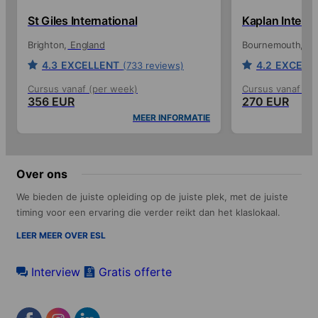
St Giles International
Kaplan Interna
Brighton
England
Bournemouth
En
4.3
EXCELLENT
4.2
EXCELL
(733 reviews)
Cursus vanaf (per week)
Cursus vanaf (p
356 EUR
270 EUR
MEER INFORMATIE
Over ons
We bieden de juiste opleiding op de juiste plek, met de juiste
timing voor een ervaring die verder reikt dan het klaslokaal.
LEER MEER OVER ESL
Interview
Gratis offerte