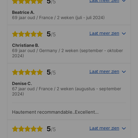
5
Laat meer zien
/5
Beatrice A.
69 jaar oud
/
France
/
2 weken
(juli - juli 2024)
5
Laat meer zien
/5
Christiane B.
69 jaar oud
/
Germany
/
2 weken
(september - oktober
2024)
5
Laat meer zien
/5
Denise C.
67 jaar oud
/
France
/
2 weken
(augustus - september
2024)
Hautement recommandable..Excellent
programme social.encadrants,guides tres
pro et gentils.
5
Laat meer zien
/5