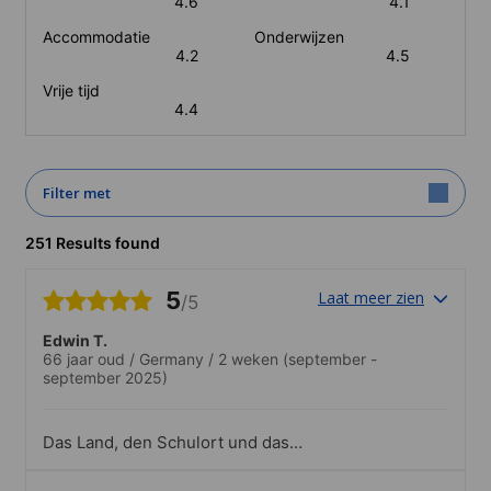
4.6
4.1
Accommodatie
Onderwijzen
4.2
4.5
Vrije tijd
4.4
Filter met
251 Results found
5
Laat meer zien
/5
Edwin T.
66 jaar oud
/
Germany
/
2 weken
(september -
september 2025)
Das Land, den Schulort und das
Schulteam kann ich nur weiterempfehlen.