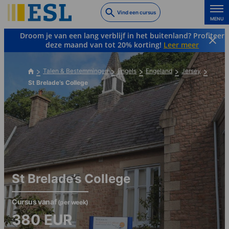
Skip
Vind een cursus
to
MENU
main
Droom je van een lang verblijf in het buitenland? Profiteer
content
deze maand van tot 20% korting!
Leer meer
Talen & Bestemmingen
Engels
Engeland
Jersey
St Brelade’s College
St Brelade’s College
Cursus vanaf
(per week)
380
EUR