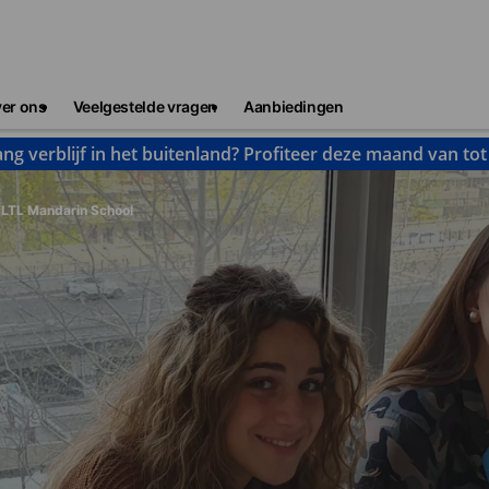
er ons
Veelgestelde vragen
Aanbiedingen
ng verblijf in het buitenland? Profiteer deze maand van to
LTL Mandarin School