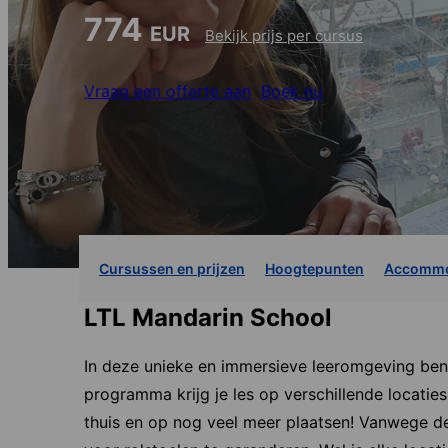
774
EUR
Bekijk prijs per cursus
Vraag een offerte aan
Boek nu
Cursussen en prijzen
Hoogtepunten
Accommo
LTL Mandarin School
In deze unieke en immersieve leeromgeving ben je
programma krijg je les op verschillende locaties
thuis en op nog veel meer plaatsen! Vanwege de