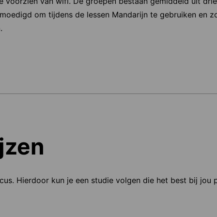
tie voorzien van wifi. De groepen bestaan gemiddeld uit dr
oedigd om tijdens de lessen Mandarijn te gebruiken en z
.
jzen
ocus. Hierdoor kun je een studie volgen die het best bij jou