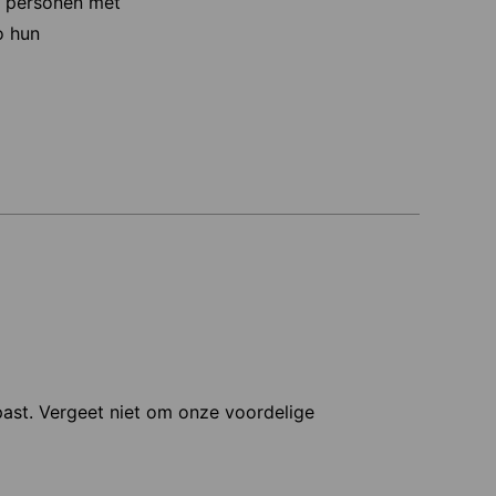
ie personen met
o hun
 past. Vergeet niet om onze voordelige