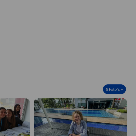
8
Foto's
+