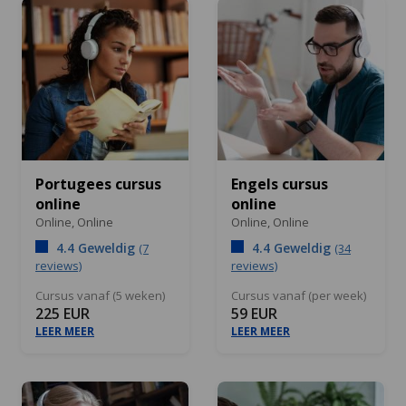
Portugees cursus
Engels cursus
online
online
Online,
Online
Online,
Online
4.4 Geweldig
4.4 Geweldig
(7
(34
reviews)
reviews)
Cursus vanaf (5 weken)
Cursus vanaf (per week)
225 EUR
59 EUR
LEER MEER
LEER MEER