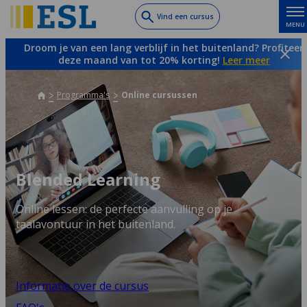
Skip
Vind een cursus
MENU
to
main
Droom je van een lang verblijf in het buitenland? Profiteer
content
deze maand van tot 20% korting!
Leer meer
Programma's
Online cursussen
Blended Learning
Online lessen: de perfecte aanvulling op je
taalavontuur in het buitenland.
Informatie over de cursus