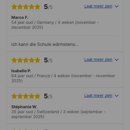
5
Laat meer zien
/5
Marco F.
54 jaar oud
/
Germany
/
4 weken
(november -
december 2025)
ich kann die Schule wärmstens
weiterempfehlen und würde auch selbst
jederzeit wiederkommen..Die
5
Laat meer zien
/5
Freizeitangebote der Sprachschule sind
vielfältig und haben für jeden etwas zu
Isabelle P.
bieten. Gozo ist zwar eine kleine Insel
64 jaar oud
/
France
/
4 weken
(november - november
aber unheimlich abwechslungsreich
2025)
(Sport, regionale Kulinarik, Sightseeing,
Kultur, ...). Das Organisationsteam ist sehr
aufmerksam, geht auf jeden persönlichen
5
Laat meer zien
/5
Wunsch ein und macht möglich, was
möglich ist. Sehr schön, dass das das
Stéphanie W.
Orgateam auch selbst an den teils
35 jaar oud
/
Switzerland
/
3 weken
(september -
abendlichen Veranstaltungen teilnimmt!
september 2025)
Super!