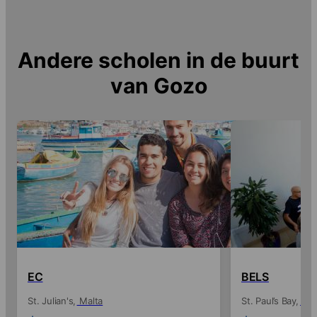
Andere scholen in de buurt
van
Gozo
EC
BELS
St. Julian's
Malta
St. Paul’s Bay
Mal