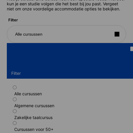
kun je een studie volgen die het best bij jou past. Vergeet
niet om onze voordelige accommodatie opties te bekijken.
Filter
Alle cursussen
Filter
Alle cursussen
Standaard cursus
Algemene cursussen
Duur: 1 - 52 weken
Niveaus: Absoluut beginner naar Vaardig gebruiker (C1)
Zakelijke taalcursus
1 week
van
220 EUR
Cursussen voor 50+