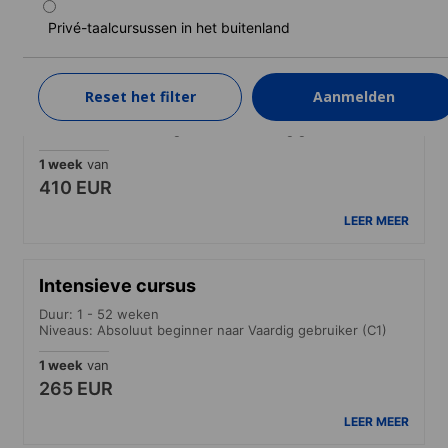
LEER MEER
Privé-taalcursussen in het buitenland
Standaard cursus in mini-groep
Reset het filter
Aanmelden
Duur: 1 - 52 weken
Niveaus: Absoluut beginner naar Vaardig gebruiker (C1)
1 week
van
410 EUR
LEER MEER
Intensieve cursus
Duur: 1 - 52 weken
Niveaus: Absoluut beginner naar Vaardig gebruiker (C1)
1 week
van
265 EUR
LEER MEER