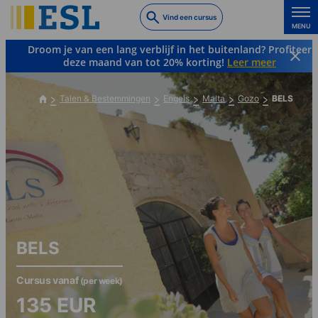
Skip
Vind een cursus
to
MENU
main
Droom je van een lang verblijf in het buitenland? Profiteer
content
deze maand van tot 20% korting!
Leer meer
Talen & Bestemmingen
Engels
Malta
Gozo
BELS
BELS
Cursus vanaf
(per week)
135
EUR