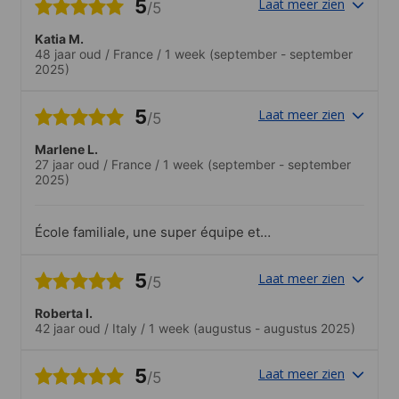
5
Laat meer zien
/5
Katia M.
48 jaar oud
/
France
/
1 week
(september - september
2025)
5
Laat meer zien
/5
Marlene L.
27 jaar oud
/
France
/
1 week
(september - september
2025)
École familiale, une super équipe et
professeurs au top 👍
5
Laat meer zien
/5
Roberta I.
42 jaar oud
/
Italy
/
1 week
(augustus - augustus 2025)
5
Laat meer zien
/5