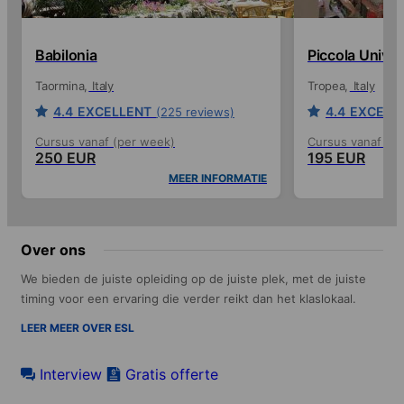
Babilonia
Piccola Univer
Taormina
Italy
Tropea
Italy
4.4
EXCELLENT
4.4
EXCELL
(225 reviews)
Cursus vanaf (per week)
Cursus vanaf (p
250 EUR
195 EUR
MEER INFORMATIE
Over ons
We bieden de juiste opleiding op de juiste plek, met de juiste
timing voor een ervaring die verder reikt dan het klaslokaal.
LEER MEER OVER ESL
Interview
Gratis offerte