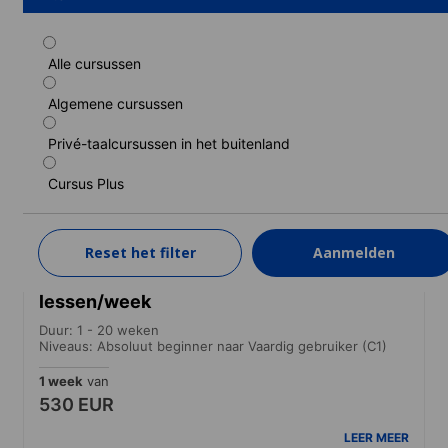
Alle cursussen
Standaard cursus
Algemene cursussen
Duur: 1 - 20 weken
Niveaus: Absoluut beginner naar Vaardig gebruiker (C1)
Privé-taalcursussen in het buitenland
1 week
van
354 EUR
Cursus Plus
LEER MEER
Reset het filter
Aanmelden
Gecombineerde cursus, 20+5
lessen/week
Duur: 1 - 20 weken
Niveaus: Absoluut beginner naar Vaardig gebruiker (C1)
1 week
van
530 EUR
LEER MEER