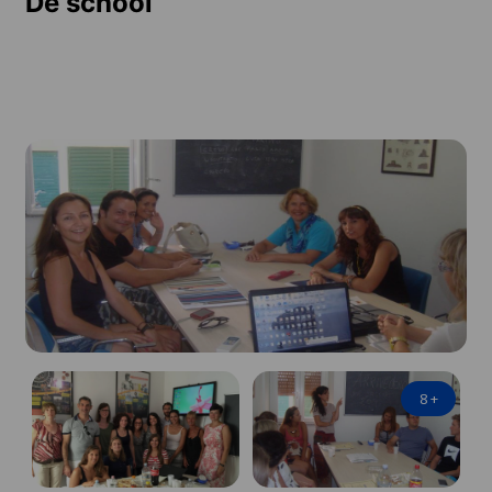
De school
8
+