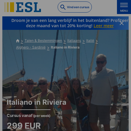
Skip
Vind een cursus
to
MENU
main
Droom je van een lang verblijf in het buitenland? Profiteer
content
deze maand van tot 20% korting!
Leer meer
Talen & Bestemmingen
Italiaans
Italië
Alghero - Sardinië
Italiano in Riviera
Italiano in Riviera
Cursus vanaf
(per week)
299
EUR