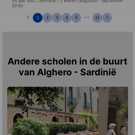
56 jaar oud
/
Germany
/
2 weken
(augustus - september
ansprechen kann.
2016)
...
1
2
3
4
5
11
Andere scholen in de buurt
van
Alghero - Sardinië