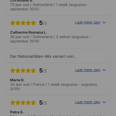
Christiane S.
75 jaar oud
/
Switzerland
/
1 week
(augustus -
september 2021)
5
Laat meer zien
/5
Catherine Romana L.
26 jaar oud
/
Switzerland
/
3 weken
(augustus -
september 2019)
Der Nationalitäten-Mix variiert von
Woche zu Woche. In der ersten Woche
hatte es viele verschiedene
5
Laat meer zien
/5
Nationalitäten, in der letzten Woche dann
viele SchweizerInnen und Deutsche..Das
Marie D.
Freizeit-/Ausflugsangebot ist sehr
30 jaar oud
/
France
/
1 week
(augustus - augustus
vielfältig. Das Team, inklusive Lehrkräfte,
2018)
ist sehr hilfsbereit, aufgestellt und die
Stimmung ist sehr
freundschaftlich/familiär. Es ist immer
5
Laat meer zien
/5
mindestens eine Person vom Sekretariat
vor und nach dem Unterricht und
Petra S.
während den Pausen da, die man