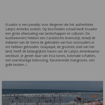
Ecuador is een paradijs voor diegenen die het authentieke
Latijns Amerika zoeken. Op bescheiden schaal biedt Ecuador
een grote afwisseling van landschappen en culturen. De
kustbewoners hebben een Caraïbische levensstijl, terwijl de
Indianen van de Sierra de gebruiken van hun voorouders in
ere hebben gehouden. Guayaquil, de grootste stad van het
land, heeft de belangrijkste haven van de Latijns-Amerikaanse
westkust. Je geniet daar van Inca ruïnes, koloniale schatten,
een overvloedige bebossing, fascinerende mangroves, een
gulle keuken...!
Welke stad past het best bij jou?
Laat onze experts je helpen. Ons advies is gratis en je zit