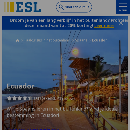
Skip
Vind een cursus
MENU
to
main
Droom je van een lang verblijf in het buitenland? Profiteer
content
deze maand van tot 20% korting!
Leer meer
Taalcursus in het buitenland
Spaans
Ecuador
Ecuador
Uitstekend,
43 reviews
Wil je Spaans leren in het buitenland? Vind je ideale
bestemming in Ecuador!