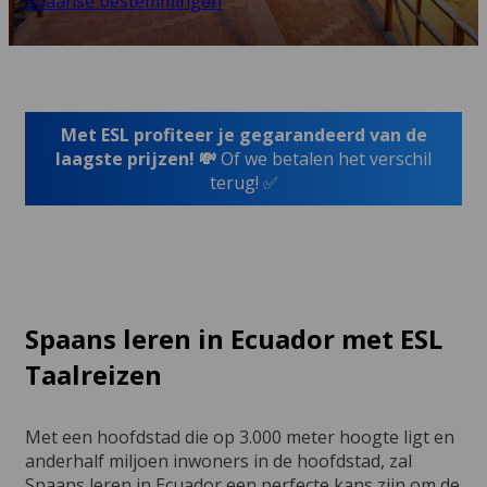
Spaanse bestemmingen
Met ESL profiteer je gegarandeerd van de
laagste prijzen! 💸
Of we betalen het verschil
terug! ✅
Spaans leren in Ecuador met ESL
Taalreizen
Met een hoofdstad die op 3.000 meter hoogte ligt en
anderhalf miljoen inwoners in de hoofdstad, zal
Spaans leren in Ecuador een perfecte kans zijn om de