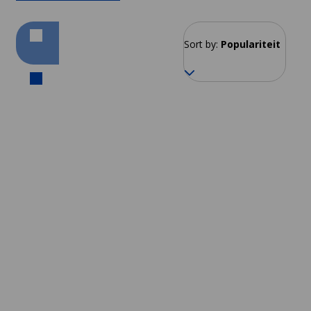
Sort by:
Populariteit
Montañita
Vanaf 164 EUR per week