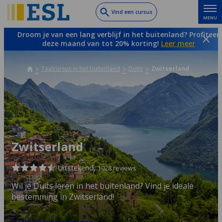
Skip
Vind een cursus
MENU
to
main
Droom je van een lang verblijf in het buitenland? Profiteer
content
deze maand van tot 20% korting!
Leer meer
Taalcursus in het buitenland
Duits
Zwitserland
Zwitserland
Uitstekend,
1028 reviews
Wil je Duits leren in het buitenland? Vind je ideale
bestemming in Zwitserland!