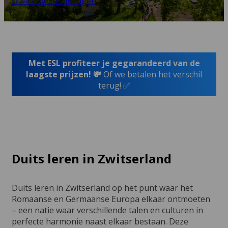
Duitse bestemmingen
Met ESL profiteer je gegarandeerd van de
laagste prijzen! 💸
Of we betalen het verschil
terug! ✅
Duits leren in Zwitserland
Duits leren in Zwitserland op het punt waar het
Romaanse en Germaanse Europa elkaar ontmoeten
– een natie waar verschillende talen en culturen in
perfecte harmonie naast elkaar bestaan. Deze