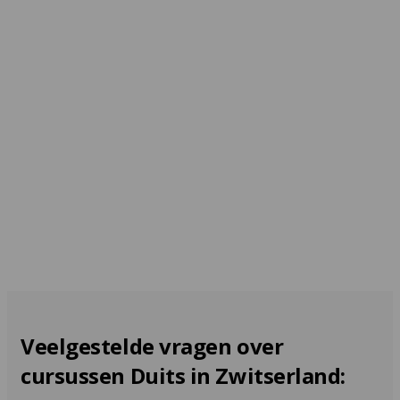
Zürich
Vanaf 462 EUR per week
Engelberg
Vanaf 1.980 EUR per
week
Veelgestelde vragen over
cursussen Duits in Zwitserland: