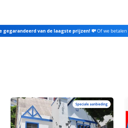
je gegarandeerd van de laagste prijzen! 💸
Of we betalen 
Speciale aanbieding