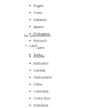
Engels
Frans
Italiaans
Japans
Portugees
No selected item
Russisch
Land
Spaans
Turks
Brazilië
Barbados
Canada
Zwitserland
China
Colombia
Costa Rica
Duitsland