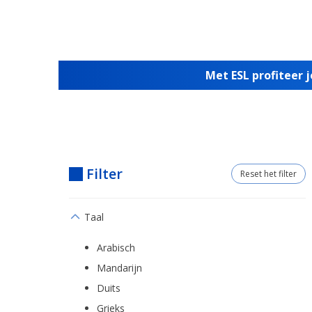
Met ESL profiteer 
Filter
Reset het filter
Taal
Arabisch
Mandarijn
Duits
Grieks