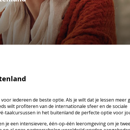
itenland
t voor iedereen de beste optie. Als je wilt dat je lessen meer 
ds wilt profiteren van de internationale sfeer en de sociale
ivé-taalcursussen in het buitenland de perfecte optie voor jo
en je een intensievere, één-op-één leeromgeving om je twee
sen op al onze partnerscholen wereldwijd worden aangeboden