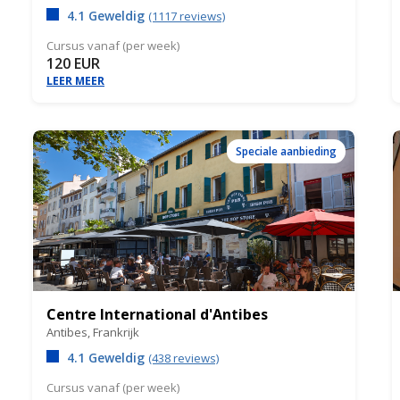
4.1 Geweldig
(1117 reviews)
Cursus vanaf (per week)
120 EUR
LEER MEER
Speciale aanbieding
Centre International d'Antibes
Antibes,
Frankrijk
4.1 Geweldig
(438 reviews)
Cursus vanaf (per week)