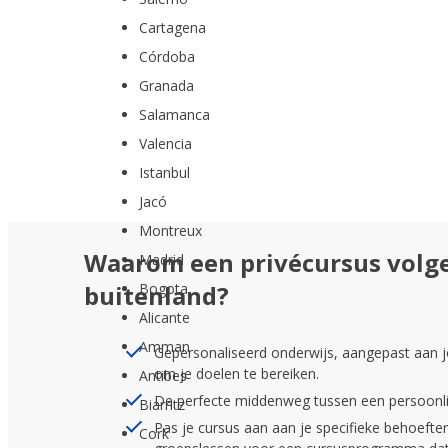
Cartagena
Córdoba
Granada
Salamanca
Valencia
Istanbul
Jacó
Montreux
Waarom een privécursus volge
Madrid
buitenland?
Bogota
Alicante
Amman
Gepersonaliseerd onderwijs, aangepast aan 
om je doelen te bereiken.
Antibes
De perfecte middenweg tussen een persoonlijk
Biarritz
Pas je cursus aan aan je specifieke behoeft
Cork