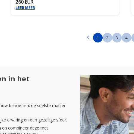
260 EUR
LEER MEER
1
2
3
4
n in het
jouw behoeften: de snelste manier
e ervaring en een gezellige sfeer.
en en combineer deze met