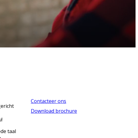
Contacteer ons
gericht
Download brochure
u!
de taal
,