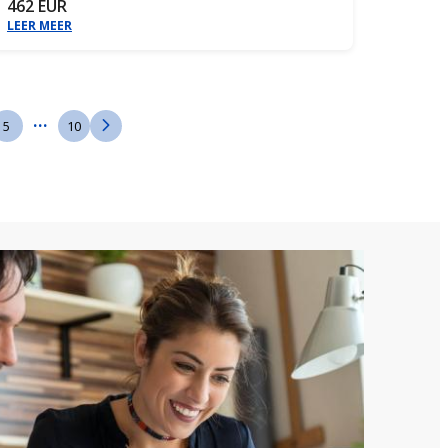
462 EUR
LEER MEER
...
5
10