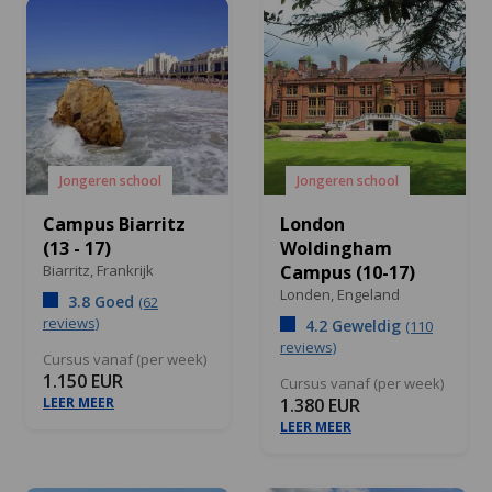
Jongeren school
Jongeren school
Campus Biarritz
London
(13 - 17)
Woldingham
Biarritz,
Frankrijk
Campus (10-17)
Londen,
Engeland
3.8 Goed
(62
reviews)
4.2 Geweldig
(110
reviews)
Cursus vanaf (per week)
1.150 EUR
Cursus vanaf (per week)
LEER MEER
1.380 EUR
LEER MEER