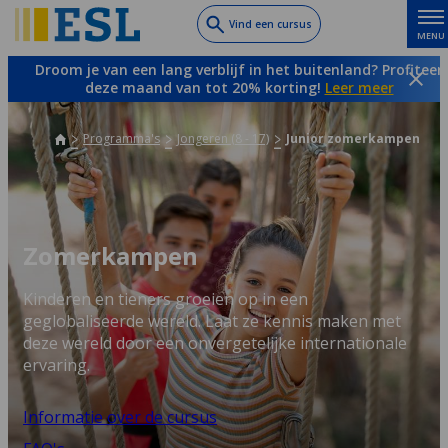
Skip
Vind een cursus
MENU
to
main
Droom je van een lang verblijf in het buitenland? Profiteer
content
deze maand van tot 20% korting!
Leer meer
Programma's
Jongeren (8 - 17)
Junior zomerkampen
Zomerkampen
Kinderen en tieners groeien op in een
geglobaliseerde wereld. Laat ze kennis maken met
deze wereld door een onvergetelijke internationale
ervaring.
Informatie over de cursus