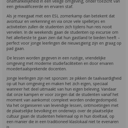
onafhankelijkheid in een veilige omgeving, onder toezicht van
een gekwalificeerde en ervaren staf.
Als je meegaat met een ESL zomerkamp dan betekent dat
avontuur en verkenning en via onze vele spelletjes en
activiteiten zullen de studenten zich tijdens hun reis nooit
vervelen. In de weekends gaan de studenten op excursie om
het allerbeste te gaan zien dat hun gastland te bieden heeft –
perfect voor jonge leerlingen die nieuwsgierig zijn en graag op
pad gaan.
De lessen worden gegeven in een rustige, vriendelijke
omgeving met moderne studiefaciliteiten en door ervaren
moedertaalsprekende docenten.
Jonge leerlingen zijn net sponzen: ze pikken de taalvaardigheid
op uit hun omgeving en maken het zich eigen, speciaal
wanneer het deel uitmaakt van hun eigen beleving. Vandaar
dat onze kampen er voor zorgen dat de studenten vanaf het
moment van aankomst compleet worden ondergedompeld.
Via het organiseren van levendige lessen, ontmoetingen met
de plaatselijke bevolking en onderwijs over de plaatselijke
cultuur gaan de studenten helemaal op in hun doeltaal, op
een manier die in een traditioneel klaslokaal niet te evenaren
is.