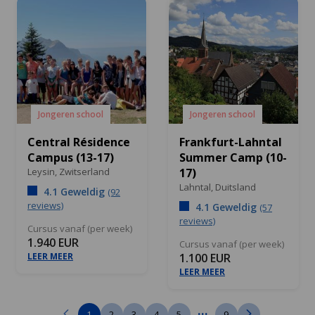
Jongeren school
Jongeren school
Central Résidence
Frankfurt-Lahntal
Campus (13-17)
Summer Camp (10-
Leysin,
Zwitserland
17)
Lahntal,
Duitsland
4.1 Geweldig
(92
reviews)
4.1 Geweldig
(57
reviews)
Cursus vanaf (per week)
1.940 EUR
Cursus vanaf (per week)
LEER MEER
1.100 EUR
LEER MEER
...
1
2
3
4
5
9