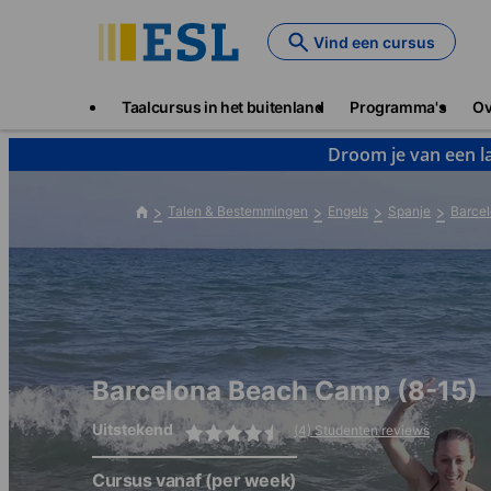
Skip
to
Vind een cursus
main
content
Main
Taalcursus in het buitenland
Programma's
Ov
navigation
Droom je van een la
Talen & Bestemmingen
Engels
Spanje
Barce
Barcelona Beach Camp (8-15)
Uitstekend
(4) Studenten reviews
Cursus vanaf
(per week)