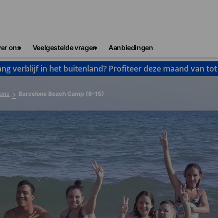
er ons
Veelgestelde vragen
Aanbiedingen
ng verblijf in het buitenland? Profiteer deze maand van to
lona
Barcelona Beach Camp (8-15)