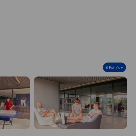
6
Foto's
+