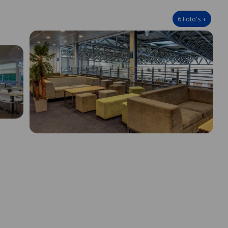
6
Foto's
+