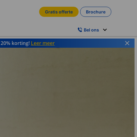
Gratis offerte
Brochure
Bel ons
t 20% korting!
Leer meer