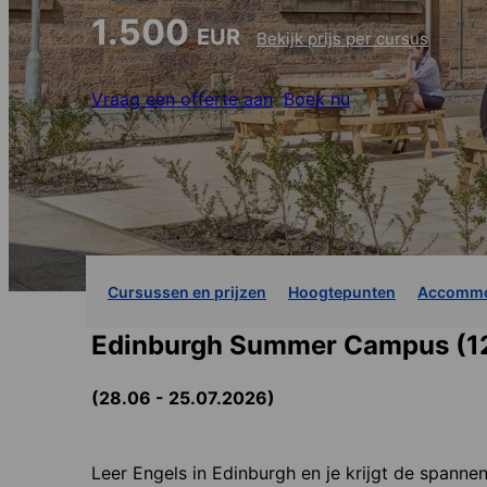
1.500
EUR
Bekijk prijs per cursus
Vraag een offerte aan
Boek nu
Cursussen en prijzen
Hoogtepunten
Accommo
Edinburgh Summer Campus (1
(28.06 - 25.07.2026)
Leer Engels in Edinburgh en je krijgt de spannen