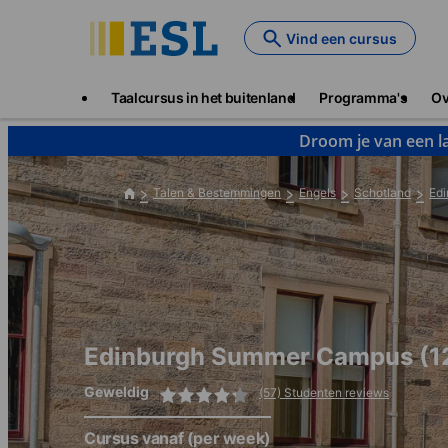
Skip
to
Vind een cursus
main
content
Main
Taalcursus in het buitenland
Programma's
Ov
navigation
Droom je van een la
Talen & Bestemmingen
Engels
Schotland
Edi
Edinburgh Summer Campus (1
Geweldig
(57) Studenten reviews
Cursus vanaf
(per week)