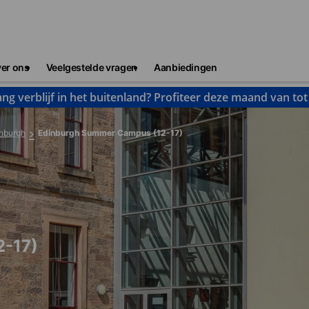
er ons
Veelgestelde vragen
Aanbiedingen
ng verblijf in het buitenland? Profiteer deze maand van to
nburgh
Edinburgh Summer Campus (12-17)
2-17)