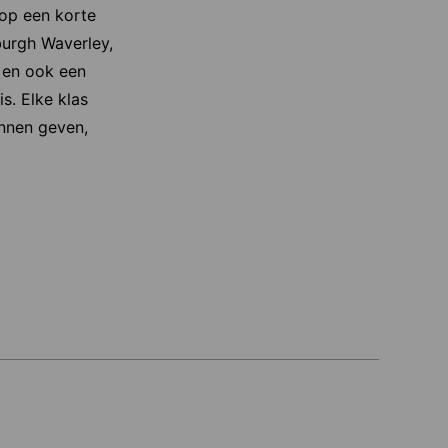
 op een korte
burgh Waverley,
, en ook een
s. Elke klas
unnen geven,