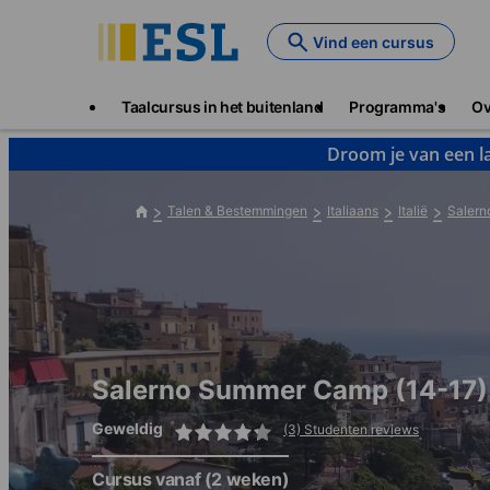
Skip
to
Vind een cursus
main
content
Main
Taalcursus in het buitenland
Programma's
Ov
navigation
Droom je van een la
Talen & Bestemmingen
Italiaans
Italië
Salern
Salerno Summer Camp (14-17)
Geweldig
(3) Studenten reviews
Cursus vanaf
(2 weken)