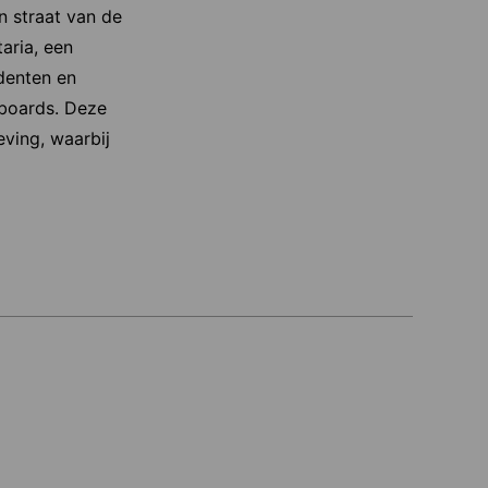
n straat van de
aria, een
udenten en
eboards. Deze
ving, waarbij