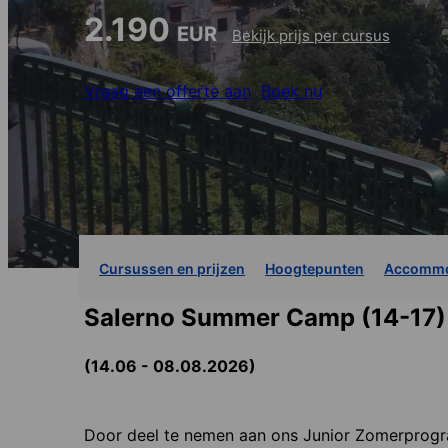
2.190
EUR
Bekijk prijs per cursus
Vraag een offerte aan
Boek nu
Cursussen en prijzen
Hoogtepunten
Accommo
Salerno Summer Camp (14-17)
(14.06 - 08.08.2026)
Door deel te nemen aan ons Junior Zomerprogr