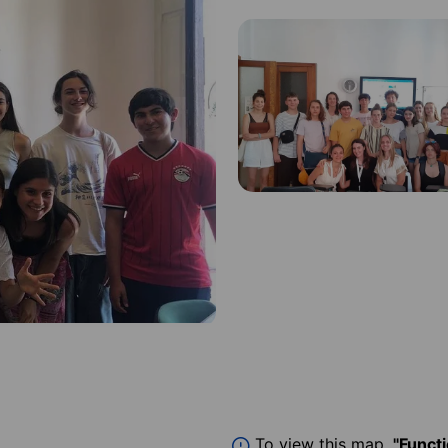
To view this map,
"Funct