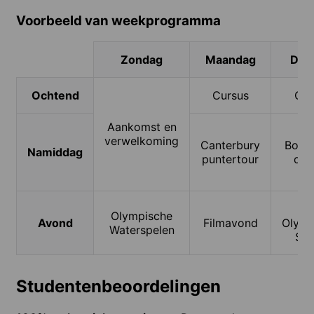
Voorbeeld van weekprogramma
Zondag
Maandag
Din
Ochtend
Cursus
Cur
Aankomst en
verwelkoming
Canterbury
Boll
Namiddag
puntertour
dan
Mi
Olympische
Avond
Filmavond
Olymp
Waterspelen
Spe
Studentenbeoordelingen