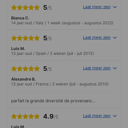
5
Laat meer zien
/5
Bianca C.
14 jaar oud
/
Italy
/
1 week
(augustus - augustus 2022)
5
Laat meer zien
/5
Luis M.
13 jaar oud
/
Spain
/
2 weken
(juli - juli 2015)
5
Laat meer zien
/5
Alexandre B.
13 jaar oud
/
France
/
2 weken
(juli - augustus 2010)
parfait la grande diversité de provenance
des élèves et surtout parfait qu'il n'y ai
pas trop de Français!! les élèves entre
4.9
Laat meer zien
/5
eux sont obliger d'échanger en
anglais..beaucoup d'activitées et de
Luis M.
sorties, parfait