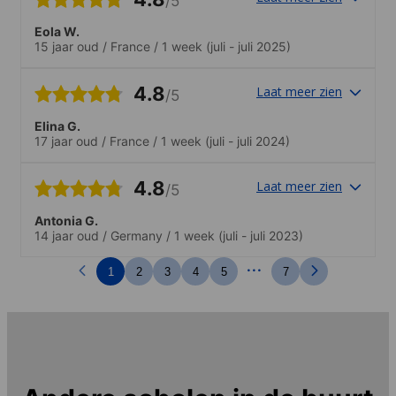
/5
d'après-midi. Les salles de classes
étaient bien réparties et il fût très
Eola W.
intéressant de rencontrer différentes
15 jaar oud
/
France
/
1 week
(juli - juli 2025)
personnes de différentes nationalités
aussi !.loisirs très diversifiés et
excursions intéressantes !
4.8
Laat meer zien
/5
Elina G.
17 jaar oud
/
France
/
1 week
(juli - juli 2024)
4.8
Laat meer zien
/5
Antonia G.
14 jaar oud
/
Germany
/
1 week
(juli - juli 2023)
...
1
2
3
4
5
7