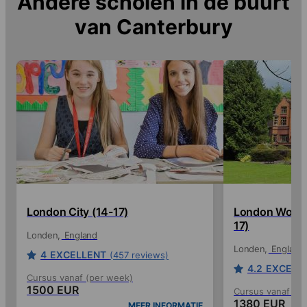
Andere scholen in de buurt
van
Canterbury
London City (14-17)
London Woldi
17)
Londen
England
Londen
England
4
EXCELLENT
(457 reviews)
4.2
EXCELL
Cursus vanaf (per week)
1500 EUR
Cursus vanaf (p
1380 EUR
MEER INFORMATIE