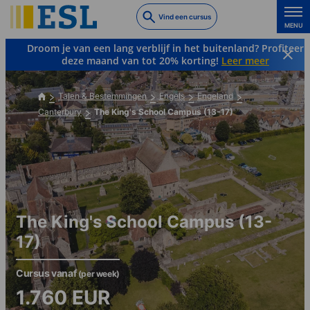
Skip
Vind een cursus
to
MENU
main
Droom je van een lang verblijf in het buitenland? Profiteer
content
deze maand van tot 20% korting!
Leer meer
Talen & Bestemmingen
Engels
Engeland
Canterbury
The King's School Campus (13-17)
The King's School Campus (13-
17)
Cursus vanaf
(per week)
1.760
EUR