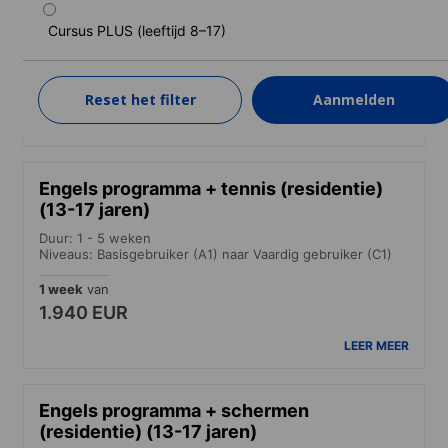
Duur: 1 - 5 weken
Cursus PLUS (leeftijd 8–17)
Niveaus: Basisgebruiker (A1) naar Vaardig gebruiker (C1)
1 week
van
1.760 EUR
Reset het filter
Aanmelden
LEER MEER
Engels programma + tennis (residentie)
(13-17 jaren)
Duur: 1 - 5 weken
Niveaus: Basisgebruiker (A1) naar Vaardig gebruiker (C1)
1 week
van
1.940 EUR
LEER MEER
Engels programma + schermen
(residentie) (13-17 jaren)