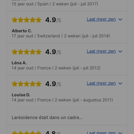
15 jaar oud
/
Spain
/
2 weken
(juli - juli 2017)
4.9
Laat meer zien
/5
Alberto C.
17 jaar oud
/
Switzerland
/
2 weken
(juli - juli 2014)
4.9
Laat meer zien
/5
Léna A.
14 jaar oud
/
France
/
2 weken
(juli - juli 2012)
4.9
Laat meer zien
/5
Louise D.
14 jaar oud
/
France
/
2 weken
(juli - augustus 2011)
Larésidence était dans un cadre
exceptionnel et à quelques pas de la ville,
ce qui favorisait les sorties en fin
4.8
Laat meer zien