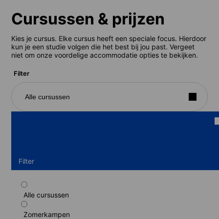
Cursussen & prijzen
Kies je cursus. Elke cursus heeft een speciale focus. Hierdoor
kun je een studie volgen die het best bij jou past. Vergeet
niet om onze voordelige accommodatie opties te bekijken.
Filter
Alle cursussen
Filter
Alle cursussen
Standaard programma Engels (residentie)
(13-17 jaren)
Zomerkampen