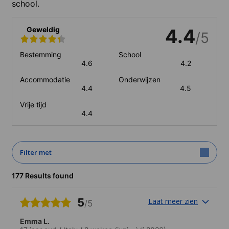
school.
Geweldig
4.4
/5
Bestemming
School
4.6
4.2
Accommodatie
Onderwijzen
4.4
4.5
Vrije tijd
4.4
Filter met
177 Results found
5
Laat meer zien
/5
Emma L.