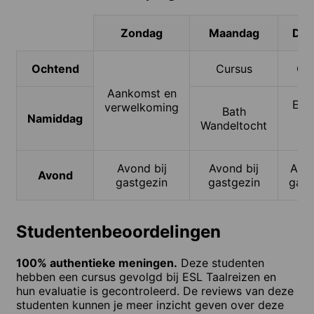
Zondag
Maandag
Din
Ochtend
Cursus
Cu
Aankomst en
Exc
verwelkoming
Bath
Namiddag
n
Wandeltocht
Bri
Avond bij
Avond bij
Avon
Avond
gastgezin
gastgezin
gast
Studentenbeoordelingen
100% authentieke meningen.
Deze studenten
hebben een cursus gevolgd bij ESL Taalreizen en
hun evaluatie is gecontroleerd. De reviews van deze
studenten kunnen je meer inzicht geven over deze