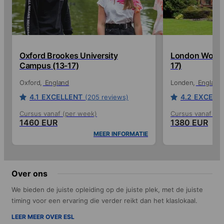
Oxford Brookes University
London Woldi
Campus (13-17)
17)
Oxford
England
Londen
England
4.1
EXCELLENT
4.2
EXCELL
(205 reviews)
Cursus vanaf (per week)
Cursus vanaf (p
1460 EUR
1380 EUR
MEER INFORMATIE
Over ons
We bieden de juiste opleiding op de juiste plek, met de juiste
timing voor een ervaring die verder reikt dan het klaslokaal.
LEER MEER OVER ESL