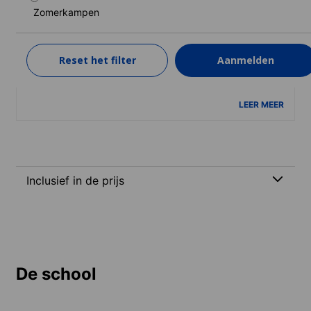
(12-17 jaren)
Zomerkampen
Duur: 1 - 4 weken
Niveaus: Absoluut beginner naar Vaardig gebruiker (C1)
Reset het filter
Aanmelden
1 week
van
960 EUR
LEER MEER
Inclusief in de prijs
De school