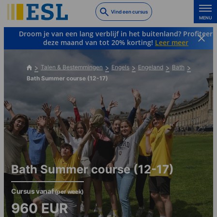
Skip
Vind een cursus
to
MENU
main
Droom je van een lang verblijf in het buitenland? Profiteer
content
deze maand van tot 20% korting!
Leer meer
Talen & Bestemmingen
Engels
Engeland
Bath
Bath Summer course (12-17)
Bath Summer course (12-17)
Cursus vanaf
(per week)
960
EUR