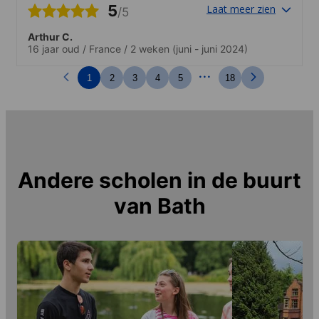
5
Laat meer zien
/5
Arthur C.
16 jaar oud
/
France
/
2 weken
(juni - juni 2024)
...
1
2
3
4
5
18
Andere scholen in de buurt
van
Bath