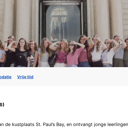
datie
Vrije tijd
26)
van de kustplaats St. Paul’s Bay, en ontvangt jonge leerling