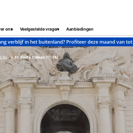
er ons
Veelgestelde vragen
Aanbiedingen
ng verblijf in het buitenland? Profiteer deze maand van to
’s Bay
St. Paul's College (11-16)