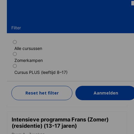
Filter
Alle cursussen
Standaard programma Frans (Zomer)
(residentie) (13-17 jaren)
Zomerkampen
Duur: 1 - 7 weken
Cursus PLUS (leeftijd 8–17)
Niveaus: Absoluut beginner naar Vaardig gebruiker (C1)
1 week
van
1.940 EUR
Reset het filter
Aanmelden
LEER MEER
Intensieve programma Frans (Zomer)
(residentie) (13-17 jaren)