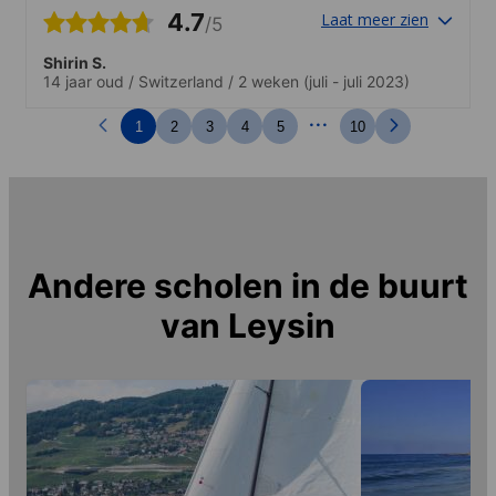
4.7
Laat meer zien
/5
Shirin S.
14 jaar oud
/
Switzerland
/
2 weken
(juli - juli 2023)
...
1
2
3
4
5
10
Andere scholen in de buurt
van
Leysin