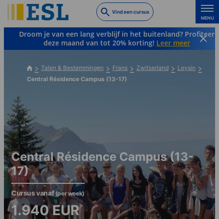
Skip
Vind een cursus
to
MENU
main
Droom je van een lang verblijf in het buitenland? Profiteer
content
deze maand van tot 20% korting!
Leer meer
Talen & Bestemmingen
Frans
Zwitserland
Leysin
Central Résidence Campus (13-17)
Central Résidence Campus (13-
17)
Cursus vanaf
(per week)
1.940
EUR