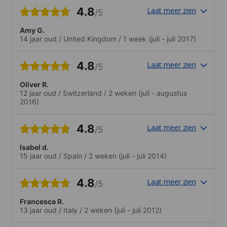
hat sich sehr wohl gefühlt
4.8
Laat meer zien
/5
Amy G.
14 jaar oud
/
United Kingdom
/
1 week
(juli - juli 2017)
4.8
Laat meer zien
/5
Oliver R.
12 jaar oud
/
Switzerland
/
2 weken
(juli - augustus
2016)
4.8
Laat meer zien
/5
Isabel d.
15 jaar oud
/
Spain
/
2 weken
(juli - juli 2014)
4.8
Laat meer zien
/5
Francesca R.
13 jaar oud
/
Italy
/
2 weken
(juli - juli 2012)