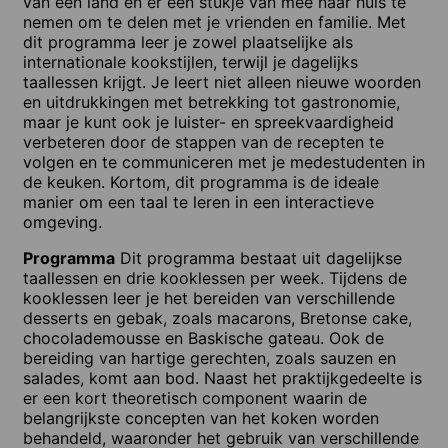
van een land en er een stukje van mee naar huis te
nemen om te delen met je vrienden en familie. Met
dit programma leer je zowel plaatselijke als
internationale kookstijlen, terwijl je dagelijks
taallessen krijgt. Je leert niet alleen nieuwe woorden
en uitdrukkingen met betrekking tot gastronomie,
maar je kunt ook je luister- en spreekvaardigheid
verbeteren door de stappen van de recepten te
volgen en te communiceren met je medestudenten in
de keuken. Kortom, dit programma is de ideale
manier om een taal te leren in een interactieve
omgeving.
Programma
Dit programma bestaat uit dagelijkse
taallessen en drie kooklessen per week. Tijdens de
kooklessen leer je het bereiden van verschillende
desserts en gebak, zoals macarons, Bretonse cake,
chocolademousse en Baskische gateau. Ook de
bereiding van hartige gerechten, zoals sauzen en
salades, komt aan bod. Naast het praktijkgedeelte is
er een kort theoretisch component waarin de
belangrijkste concepten van het koken worden
behandeld, waaronder het gebruik van verschillende