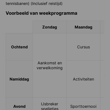
tennisbanen) (Inclusief reistijd)
Voorbeeld van weekprogramma
Zondag
Maandag
D
Ochtend
Cursus
Aankomst en
verwelkoming
Act
Namiddag
Activiteiten
of
IJsbreker
Sp
Avond
Sporttoernooi
spelletjes