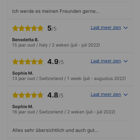
Ich werde es meinen Freunden gerne
weiter empfehlen..Wir haben jeden
Nachmittag nach dem lernen, etwas mit
5
Laat meer zien
/5
der Schule unternommen.Das waren:
Klettern, Basketball, schwimmen,
Benedetta B.
grillieren und wandern und vieles
15 jaar oud
/
Italy
/
2 weken
(juli - juli 2022)
mehr.Langweilig wird es nie!Am Abend
durften wir Karaoke singen oder tanzen.
4.9
Laat meer zien
/5
Sophie M.
13 jaar oud
/
Switzerland
/
1 week
(juli - augustus 2022)
4.8
Laat meer zien
/5
Sophie M.
16 jaar oud
/
Switzerland
/
2 weken
(juli - juli 2022)
Alles sehr übersichtlich und auch gut
gestaltet.Team war immer super und man