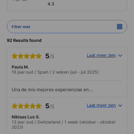
4.3
Filter met
92 Results found
5
Laat meer zien
/5
Paula M.
16 jaar oud
/
Spain
/
2 weken
(juli - juli 2025)
Una de mis mejores experiencias en
campamento, sino la mejor. Las classes
de hipica formidable y he hecho varias
5
Laat meer zien
/5
amigas..Muy variadas. Me encanto el
voleibol y la actividad, privada, de hípica.
Niklaas Luc S.
13 jaar oud
/
Switzerland
/
1 week
(oktober - oktober
2023)