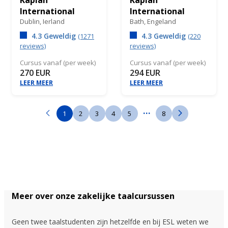
International
International
Dublin,
Ierland
Bath,
Engeland
4.3 Geweldig
4.3 Geweldig
(1271
(220
reviews)
reviews)
Cursus vanaf (per week)
Cursus vanaf (per week)
270 EUR
294 EUR
LEER MEER
LEER MEER
...
1
2
3
4
5
8
Meer over onze zakelijke taalcursussen
Geen twee taalstudenten zijn hetzelfde en bij ESL weten we