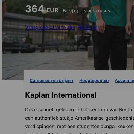
364
EUR
Bekijk prijs per cursus
Vraag een offerte aan
Boek nu
Cursussen en prijzen
Hoogtepunten
Accommo
Kaplan International
Deze school, gelegen in het centrum van Bosto
een authentiek stukje Amerikaanse geschiedenis
verdiepingen, met een studentenlounge, keuken 