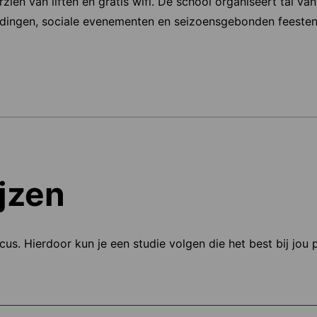
en van liften en gratis wifi. De school organiseert tal van 
eidingen, sociale evenementen en seizoensgebonden feeste
jzen
ocus. Hierdoor kun je een studie volgen die het best bij jou