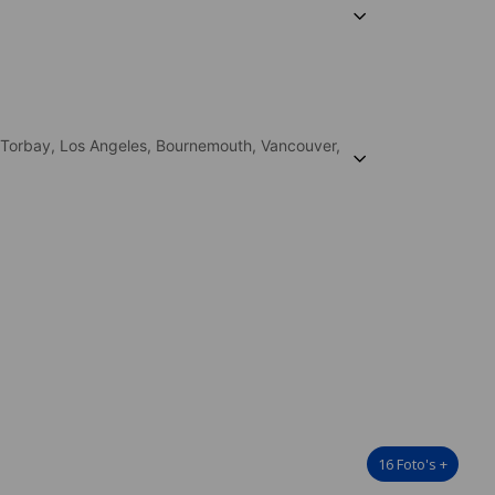
Torbay,
Los Angeles,
Bournemouth,
Vancouver,
16
Foto's
+