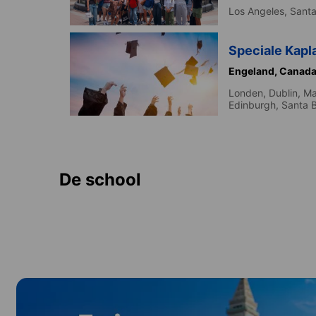
Los Angeles,
Santa
Speciale Kapl
Engeland,
Canada
Londen,
Dublin,
Ma
Edinburgh,
Santa 
De school