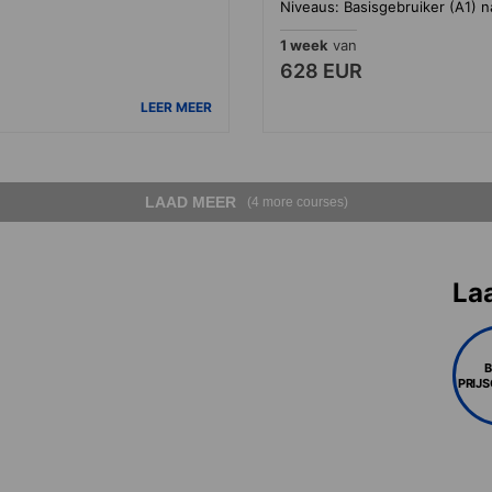
Niveaus: Basisgebruiker (A1) n
1 week
van
628 EUR
LEER MEER
LAAD MEER
(4 more courses)
La
PRIJ
)