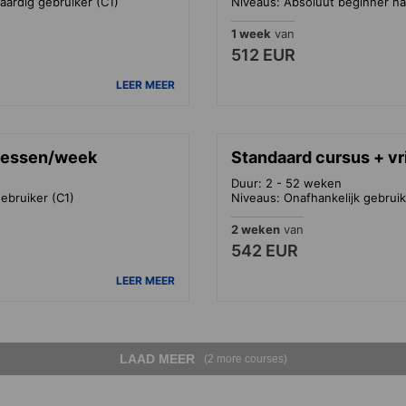
aardig gebruiker (C1)
Niveaus: Absoluut beginner na
1 week
van
512 EUR
LEER MEER
 lessen/week
Standaard cursus + vr
Duur: 2 - 52 weken
ebruiker (C1)
Niveaus: Onafhankelijk gebruik
2 weken
van
542 EUR
LEER MEER
LAAD MEER
(2 more courses)