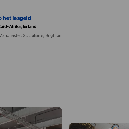
p het lesgeld
Zuid-Afrika,
Ierland
Manchester,
St. Julian's,
Brighton