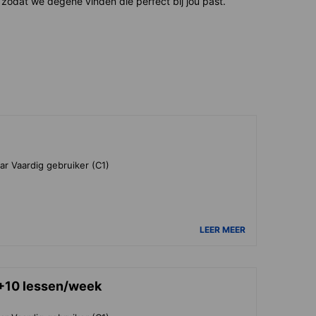
zodat we degene vinden die perfect bij jou past.
ar Vaardig gebruiker (C1)
LEER MEER
20+10 lessen/week