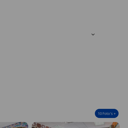
10
Foto's
+