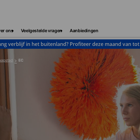
er ons
Veelgestelde vragen
Aanbiedingen
ng verblijf in het buitenland? Profiteer deze maand van to
aapstad
EC