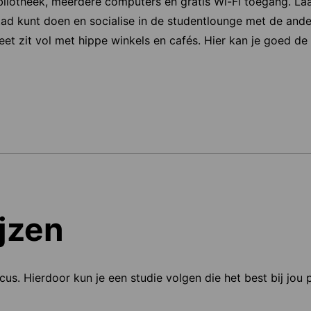
bibliotheek, meerdere computers en gratis Wi-Fi toegang. Laat
stad kunt doen en socialise in de studentlounge met de and
et zit vol met hippe winkels en cafés. Hier kan je goed de
jzen
ocus. Hierdoor kun je een studie volgen die het best bij jou