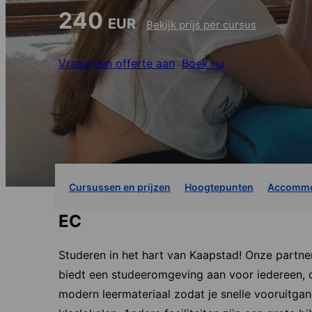
240
EUR
Bekijk prijs per cursus
Vraag een offerte aan
Boek nu
Cursussen en prijzen
Hoogtepunten
Accommo
EC
Studeren in het hart van Kaapstad! Onze partner
biedt een studeeromgeving aan voor iedereen, o
modern leermateriaal zodat je snelle vooruitgan