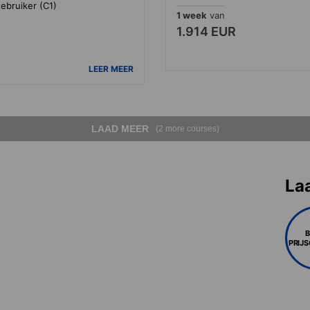
ebruiker (C1)
1 week
van
1.914 EUR
LEER MEER
LAAD MEER
(2 more courses)
La
PRIJ