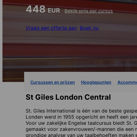
448
EUR
Bekijk prijs per cursus
Vraag een offerte aan
Boek nu
Cursussen en prijzen
Hoogtepunten
Accommo
St Giles London Central
St. Giles International is één van de beste gespe
Londen werd in 1955 opgericht en heeft een jare
Voor uw zakelijke Engelse taalcursus biedt St. 
gemaakt voor zakenvrouwen/-mannen die een ma
grondige analyse van uw taalbehoeften maken e