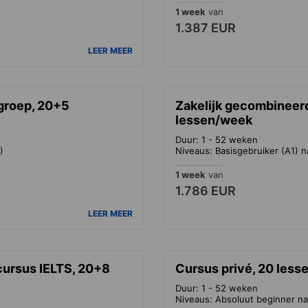
1 week
van
1.387 EUR
LEER MEER
-groep, 20+5
Zakelijk gecombineerd
lessen/week
Duur: 1 - 52 weken
)
Niveaus: Basisgebruiker (A1) n
1 week
van
1.786 EUR
LEER MEER
ursus IELTS, 20+8
Cursus privé, 20 les
Duur: 1 - 52 weken
Niveaus: Absoluut beginner na