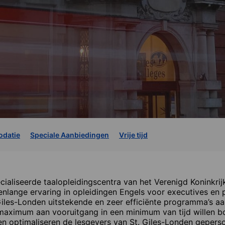
datie
Speciale Aanbiedingen
Vrije tijd
cialiseerde taalopleidingscentra van het Verenigd Koninkrijk
nlange ervaring in opleidingen Engels voor executives en p
Giles-Londen uitstekende en zeer efficiënte programma’s aa
ximum aan vooruitgang in een minimum van tijd willen bo
n optimaliseren de lesgevers van St. Giles-Londen gepers