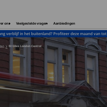
er ons
Veelgestelde vragen
Aanbiedingen
ng verblijf in het buitenland? Profiteer deze maand van to
den
St Giles London Central