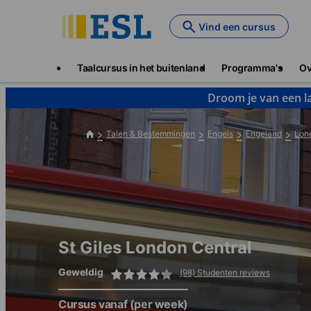
Skip
to
Vind een cursus
main
content
Main
Taalcursus in het buitenland
Programma's
Ov
navigation
Droom je van een la
Talen & Bestemmingen
Engels
Engeland
Lon
St Giles London Central
Geweldig
(98) Studenten reviews
Cursus vanaf
(per week)