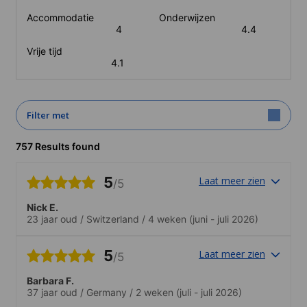
Accommodatie
Onderwijzen
4
4.4
Vrije tijd
4.1
Filter met
757 Results found
5
Laat meer zien
/5
Nick E.
23 jaar oud
/
Switzerland
/
4 weken
(juni - juli 2026)
5
Laat meer zien
/5
Barbara F.
37 jaar oud
/
Germany
/
2 weken
(juli - juli 2026)