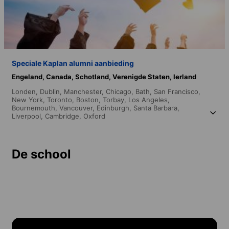
Speciale Kaplan alumni aanbieding
Engeland,
Canada,
Schotland,
Verenigde Staten,
Ierland
Londen,
Dublin,
Manchester,
Chicago,
Bath,
San Francisco,
New York,
Toronto,
Boston,
Torbay,
Los Angeles,
Bournemouth,
Vancouver,
Edinburgh,
Santa Barbara,
Liverpool,
Cambridge,
Oxford
De school