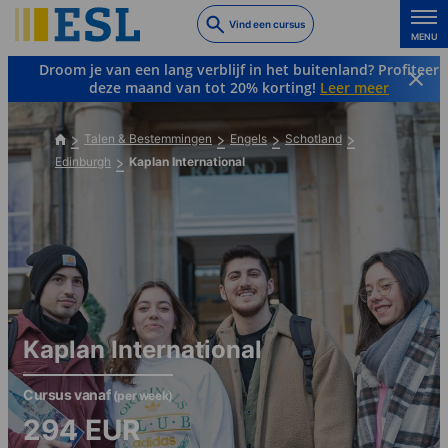
Skip
Vind een cursus
to
MENU
main
Droom je van een lang verblijf in het buitenland? Profiteer
content
deze maand van tot 20% korting!
Leer meer
Talen & Bestemmingen
Engels
Schotland
Edinburgh
Kaplan International
Kaplan International
Cursus vanaf
(per week)
294
EUR