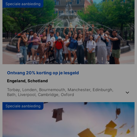
Speciale aanbieding
Ontvang 20% korting op je lesgeld
Engeland,
Schotland
Torbay,
Londen,
Bournemouth,
Manchester,
Edinburgh,
Bath,
Liverpool,
Cambridge,
Oxford
Speciale aanbieding