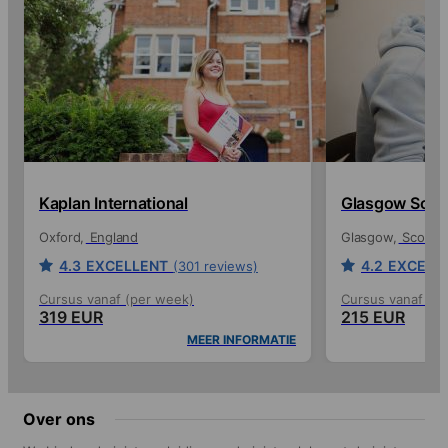
Kaplan International
Glasgow Schoo
Oxford
England
Glasgow
Scotlan
4.3
EXCELLENT
4.2
EXCELL
(301 reviews)
Cursus vanaf (per week)
Cursus vanaf (p
319 EUR
215 EUR
MEER INFORMATIE
Over ons