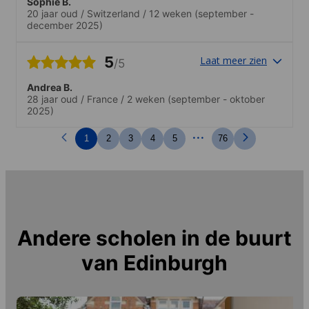
Sophie B.
20 jaar oud
/
Switzerland
/
12 weken
(september -
december 2025)
5
Laat meer zien
/5
Andrea B.
28 jaar oud
/
France
/
2 weken
(september - oktober
2025)
...
1
2
3
4
5
76
Andere scholen in de buurt
van
Edinburgh