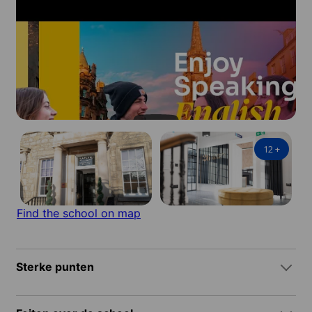
12
+
Find the school on map
Sterke punten