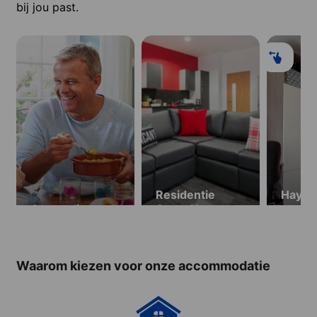
bij jou past.
Residentie
Hayma
Gastgezin
Arran House
studi
(vanaf
beschi
22.08
Waarom kiezen voor onze accommodatie