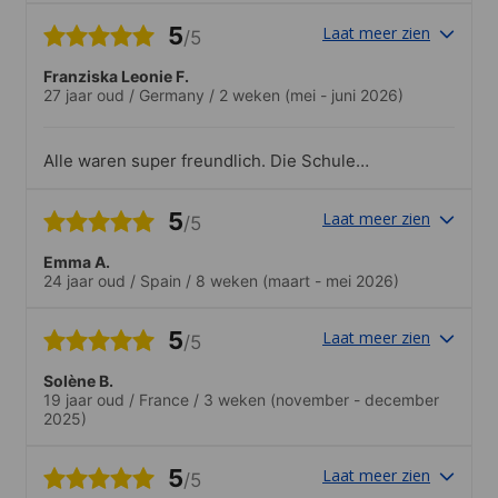
5
Laat meer zien
/5
Franziska Leonie F.
27 jaar oud
/
Germany
/
2 weken
(mei - juni 2026)
Alle waren super freundlich. Die Schule
war super erreichbar zu Fuß von meiner
Unterkunft oder auch mit dem Bus / der
5
Laat meer zien
/5
Bahn. Ich fand es super, dass man mit
verschiedenen Schülern aus
Emma A.
unterschiedlichen Ländern Unterricht
24 jaar oud
/
Spain
/
8 weken
(maart - mei 2026)
hatte. So konnte man direkt die
unterschiedlichen Akzente etc. Lernen
und wurde auch gezwungen (im positiven
5
Laat meer zien
/5
Sinne) englisch zu sprechen. So konnte
man das verlernte optimal umsetzen.
Solène B.
19 jaar oud
/
France
/
3 weken
(november - december
2025)
5
Laat meer zien
/5