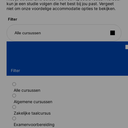
kun je een studie volgen die het best bij jou past. Vergeet
niet om onze voordelige accommodatie opties te bekijken.
Filter
Alle cursussen
Filter
Alle cursussen
Standaard cursus
Algemene cursussen
Duur: 1 - 52 weken
Niveaus: Basisgebruiker (A1) naar Vaardig gebruiker (C1)
Zakelijke taalcursus
1 week
van
576 EUR
Examenvoorbereiding