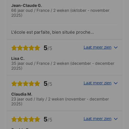
Jean-Claude G.
66 jaar oud
/
France
/
2 weken
(oktober - november
2025)
L'école est parfaite, bien située proche
des transports, les locaux sont
confortables, j'ai apprécié la diversité des
5
Laat meer zien
/5
nationalités en provenance du monde
entier ; un véritable enrichissement
Lisa C.
culturel pour chacun des élèves.
35 jaar oud
/
France
/
2 weken
(december - december
2025)
5
Laat meer zien
/5
Claudia M.
23 jaar oud
/
Italy
/
2 weken
(november - december
2025)
5
Laat meer zien
/5