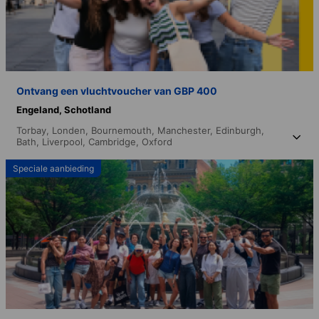
Ontvang een vluchtvoucher van GBP 400
Engeland,
Schotland
Torbay,
Londen,
Bournemouth,
Manchester,
Edinburgh,
Bath,
Liverpool,
Cambridge,
Oxford
Speciale aanbieding