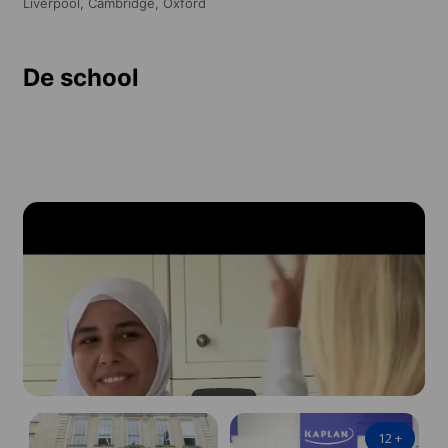
Liverpool,
Cambridge,
Oxford
De school
12
+