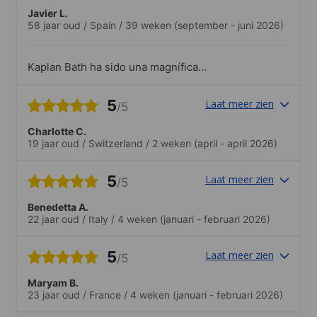
Javier L.
58 jaar oud
/
Spain
/
39 weken
(september - juni 2026)
Kaplan Bath ha sido una magnífica
escuela, tanto por el profesorado como
por el staff de apoyo y dirección. El
5
Laat meer zien
/5
profesorado es estupendo y el staff nos
ha ayudado continuamente en cuanto
Charlotte C.
teníamos alguna duda o algún tema por
19 jaar oud
/
Switzerland
/
2 weken
(april - april 2026)
solucionar.La escuela ofrece contínuas
alternativas de aprendizaje y organiza
bastantes eventos a los que uno se
5
Laat meer zien
/5
puede incorporar. La disposición del staff
para todas estas alternativas es
Benedetta A.
estupenda
22 jaar oud
/
Italy
/
4 weken
(januari - februari 2026)
5
Laat meer zien
/5
Maryam B.
23 jaar oud
/
France
/
4 weken
(januari - februari 2026)