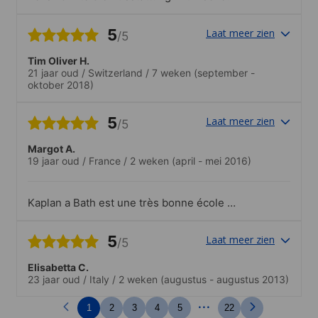
oder auch die Größe der Räume
verändert werden.
5
Laat meer zien
/5
Tim Oliver H.
21 jaar oud
/
Switzerland
/
7 weken
(september -
oktober 2018)
5
Laat meer zien
/5
Margot A.
19 jaar oud
/
France
/
2 weken
(april - mei 2016)
Kaplan a Bath est une très bonne école et
les professeurs très intéressants. C'est
aussi l'occasion de rencontrait des
5
Laat meer zien
/5
personnes de toutes les nationalités
!.L'école propose chaque semaine un
Elisabetta C.
grand choix d'activités qui permettent de
23 jaar oud
/
Italy
/
2 weken
(augustus - augustus 2013)
faire de nouvelles connaissances et de
profiter au mieux de la ville
...
1
2
3
4
5
22