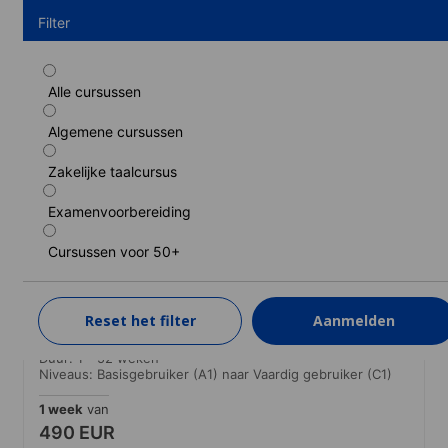
Filter
Alle cursussen
Standaard cursus
Algemene cursussen
Duur: 1 - 52 weken
Niveaus: Basisgebruiker (A1) naar Vaardig gebruiker (C1)
Zakelijke taalcursus
1 week
van
466 EUR
Examenvoorbereiding
LEER MEER
Cursussen voor 50+
Standaard cursus (Lessen in de ochtend
Reset het filter
Aanmelden
gegarandeerd)
Duur: 1 - 52 weken
Niveaus: Basisgebruiker (A1) naar Vaardig gebruiker (C1)
1 week
van
490 EUR