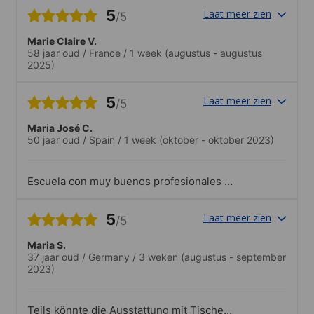
5
Laat meer zien
/5
Marie Claire V.
58 jaar oud
/
France
/
1 week
(augustus - augustus
2025)
5
Laat meer zien
/5
Maria José C.
50 jaar oud
/
Spain
/
1 week
(oktober - oktober 2023)
Escuela con muy buenos profesionales y
estructura didáctica estupenda. Muy
contenta por mis resultados y por el
5
Laat meer zien
/5
entorno.
Maria S.
37 jaar oud
/
Germany
/
3 weken
(augustus - september
2023)
Teils könnte die Ausstattung mit Tischen