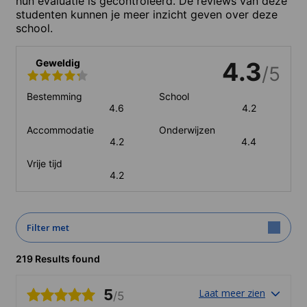
hun evaluatie is gecontroleerd. De reviews van deze
studenten kunnen je meer inzicht geven over deze
school.
Geweldig
4.3
/5
Bestemming
School
4.6
4.2
Accommodatie
Onderwijzen
4.2
4.4
Vrije tijd
4.2
Filter met
219 Results found
5
Laat meer zien
/5