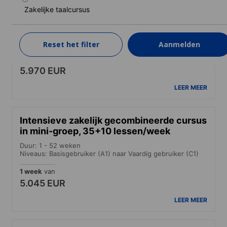
absoluut beginner in mini-groep,
Zakelijke taalcursus
35+10+10 lessen/week
Duur: 1 - 52 weken
Niveaus: Absoluut beginner
Reset het filter
Aanmelden
1 week
van
5.970 EUR
LEER MEER
Intensieve zakelijk gecombineerde cursus
in mini-groep, 35+10 lessen/week
Duur: 1 - 52 weken
Niveaus: Basisgebruiker (A1) naar Vaardig gebruiker (C1)
1 week
van
5.045 EUR
LEER MEER