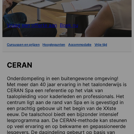
Vraag een offerte aan
Boek nu
Cursussen en prijzen
Hoogtepunten
Accommodatie
Vrije tijd
CERAN
Onderdompeling in een buitengewone omgeving!
Met meer dan 40 jaar ervaring in het taalonderwijs is
CERAN Spa een referentie op het vlak van
taalopleiding voor kaderleden en professionals. Het
centrum ligt aan de rand van Spa en is gevestigd in
een prachtig gebouw uit het begin van de XXste
eeuw. De taalschool biedt een bijzonder intensief
lesprogramma aan. De CERAN-methode kan steunen
op veel ervaring en op bekwame en gepassioneerde
lesgevers. De dagindeling gebeurt op basis van