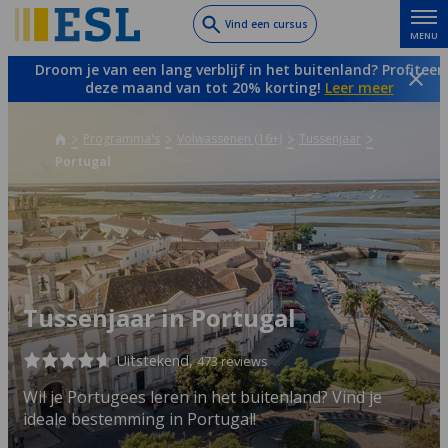
Skip
Vind een cursus
MENU
to
main
Droom je van een lang verblijf in het buitenland? Profiteer
content
deze maand van tot 20% korting!
Leer meer
Programma's
Volwassenen (16+)
Tussenjaar
Portugal
Tussenjaar in Portugal
Uitstekend,
473 reviews
Wil je Portugees leren in het buitenland? Vind je
ideale bestemming in Portugal!