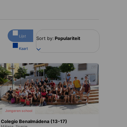
Lijst
Sort by:
Populariteit
Kaart
Jongeren school
Colegio Benalmádena (13-17)
Málaga,
Spanje