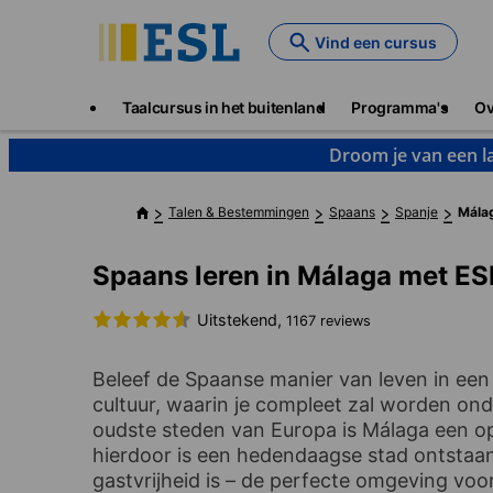
Skip
to
Vind een cursus
main
content
Main
Taalcursus in het buitenland
Programma's
Ov
navigation
Droom je van een la
Talen & Bestemmingen
Spaans
Spanje
Mála
Spaans leren in Málaga met ES
Uitstekend,
1167 reviews
Beleef de Spaanse manier van leven in een
cultuur, waarin je compleet zal worden on
oudste steden van Europa is Málaga een o
hierdoor is een hedendaagse stad ontstaan
gastvrijheid is – de perfecte omgeving voor 