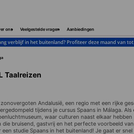
er ons
Veelgestelde vragen
Aanbiedingen
ng verblijf in het buitenland? Profiteer deze maand van to
ga
L Taalreizen
 zonovergoten Andalusië, een regio met een rijke ges
dergedompeld tijdens je cursus Spaans in Málaga. Als
penluchtmuseum, waar culturen naast elkaar hebben
 die bruisend, gastvrij en het perfecte voorbeeld va
een studie Spaans in het buitenland! Je gaat er snel v