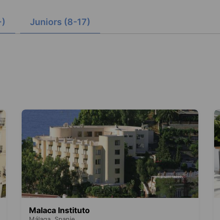
+)
Juniors (8-17)
Malaca Instituto
Málaga,
Spanje