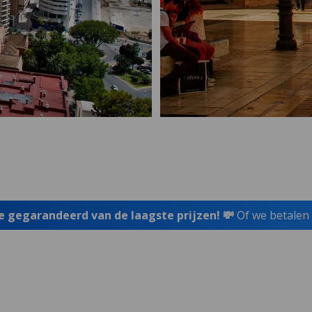
je gegarandeerd van de laagste prijzen! 💸
Of we betalen 