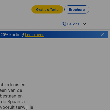
Gratis offerte
Brochure
Bel ons
t 20% korting!
Leer meer
chiedenis en
 een van de
 bestaan en
n de Spaanse
ooruit terwijl je