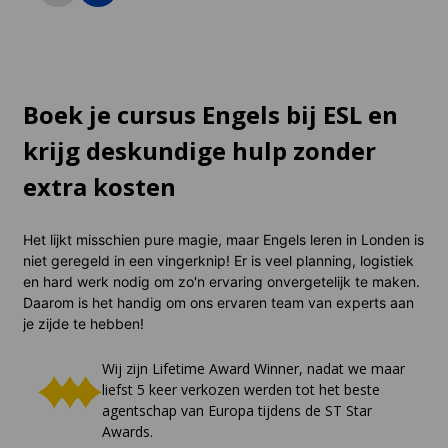
De indrukwekkende thuisbasis van de
Het bruisende ha
belangrijkste juridische gebouwen van
uitgaans- en rest
Londen, op 20 minuten van het
minuten van het 
centrum.
Boek je cursus Engels bij ESL en
krijg deskundige hulp zonder
extra kosten
Het lijkt misschien pure magie, maar Engels leren in Londen is
niet geregeld in een vingerknip! Er is veel planning, logistiek
en hard werk nodig om zo'n ervaring onvergetelijk te maken.
Daarom is het handig om ons ervaren team van experts aan
je zijde te hebben!
Wij zijn Lifetime Award Winner, nadat we maar
liefst 5 keer verkozen werden tot het beste
agentschap van Europa tijdens de ST Star
Awards.