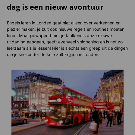
dag is een nieuw avontuur
Engels leren in Londen gaat niet alleen over verkennen en
plezier maken, je zult ook nieuwe regels en routines moeten
leren. Maar gewapend met je taalkennis deze nieuwe
uitdaging aangaan, geeft evenveel voldoening en is net zo
leerzaam als je lessen! Hier is slechts een greep uit de dingen
die je snel onder de knie zult krijgen in Londen:
Acco
Al onz
accomm
budgett
onderd
gastgez
aanbev
Onze s