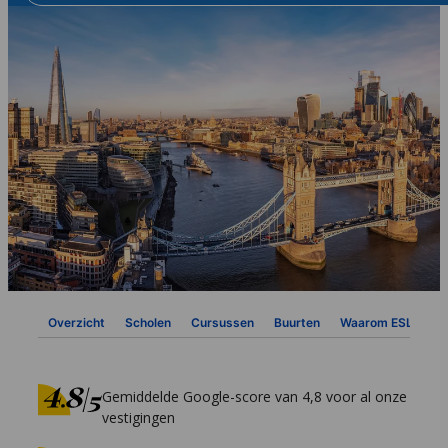
Overzicht
Scholen
Cursussen
Buurten
Waarom ESL
Vi
Gemiddelde Google-score van 4,8 voor al onze
vestigingen