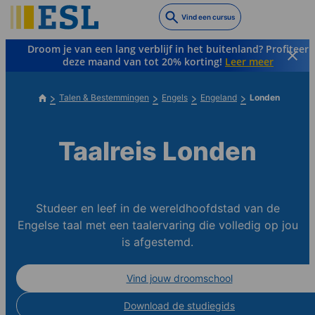
Skip
Vind een cursus
to
main
Droom je van een lang verblijf in het buitenland? Profiteer
content
deze maand van tot 20% korting!
Leer meer
Talen & Bestemmingen
Engels
Engeland
Londen
Taalreis Londen
Studeer en leef in de wereldhoofdstad van de
Engelse taal met een taalervaring die volledig op jou
is afgestemd.
Vind jouw droomschool
Download de studiegids