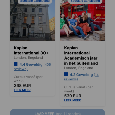
Speciale aanbieding
Speciale aanbieding
Kaplan
Kaplan
International 30+
International -
Londen,
Engeland
Academisch jaar
in het buitenland
4.4 Geweldig
(406
Londen,
Engeland
reviews)
4.2 Geweldig
(14
Cursus vanaf (per
reviews)
week)
368 EUR
Cursus vanaf (per
LEER MEER
week)
539 EUR
LEER MEER
LAAD MEER
(nog 11 scholen)