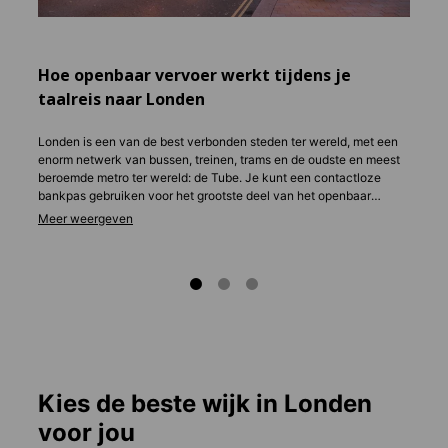
verblij
gedeel
zoekt:
Hoe openbaar vervoer werkt tijdens je
taalreis naar Londen
Londen is een van de best verbonden steden ter wereld, met een
enorm netwerk van bussen, treinen, trams en de oudste en meest
beroemde metro ter wereld: de Tube. Je kunt een contactloze
bankpas gebruiken voor het grootste deel van het openbaar
vervoer. Als je echter lang blijft of er veel gebruik van maakt, kun
je ook een
Oyster card
aanschaffen, zodat je ritten op termijn iets
voordeliger worden. Als je kiest voor een Oyster card, controleer
dan of je via je school in aanmerking komt voor studentenkorting,
want dit kan reizen aanzienlijk goedkoper maken.
Kies de beste wijk in Londen
voor jou