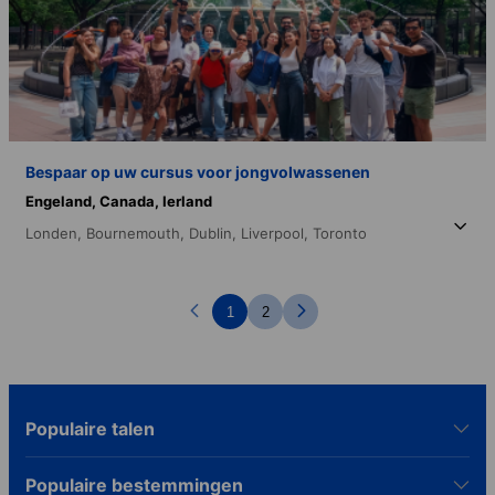
Bespaar op uw cursus voor jongvolwassenen
Engeland,
Canada,
Ierland
Londen,
Bournemouth,
Dublin,
Liverpool,
Toronto
1
2
Populaire talen
Populaire bestemmingen