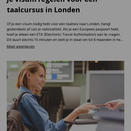
taalcursus in Londen
Of je een visum nodig hebt voor een taalreis naar Londen, hangt
grotendeels af van je nationaliteit. Als je een Europees paspoort hebt,
hoef je alleen een ETA (Electronic Travel Authorisation) aan te vragen.
Dit duurt slechts 15 minuten en stelt je in staat om tot 6 maanden in het
VK te reizen, over een periode van 2 jaar. Houders van andere
paspoorten moeten mogelijk een visum aanvragen, maar geen zorgen:
ons team helpt je hierbij!