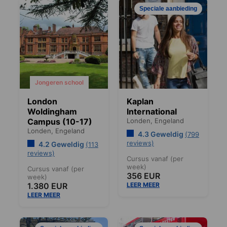
Speciale aanbieding
Jongeren school
London
Kaplan
Woldingham
International
Campus (10-17)
Londen,
Engeland
Londen,
Engeland
4.3 Geweldig
(799
reviews)
4.2 Geweldig
(113
reviews)
Cursus vanaf (per
week)
Cursus vanaf (per
356 EUR
week)
1.380 EUR
LEER MEER
LEER MEER