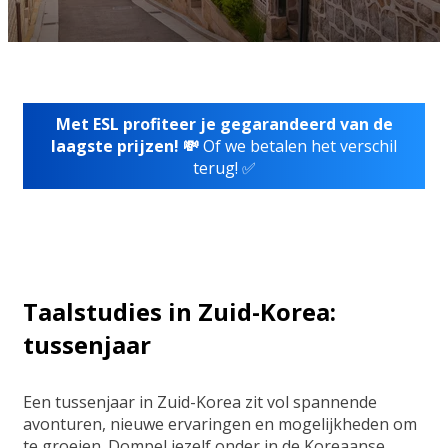
Met ESL profiteer je gegarandeerd van de
laagste prijzen! 💸
Of we betalen het verschil
terug! ✅
Taalstudies in Zuid-Korea:
tussenjaar
Een tussenjaar in Zuid-Korea zit vol spannende
avonturen, nieuwe ervaringen en mogelijkheden om
te groeien. Dompel jezelf onder in de Koreaanse