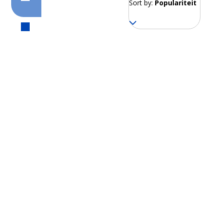
Sort by:
Populariteit
Seoel
Vanaf 174 EUR per week
Busan
Vanaf 174 EUR per
week