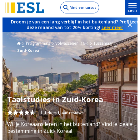
Skip
Vind een cursus
MENU
to
main
Droom je van een lang verblijf in het buitenland? Profiteer
content
deze maand van tot 20% korting!
Leer meer
Programma's
Volwassenen (16+)
Tussenjaar
Zuid-Korea
Taalstudies in Zuid-Korea
Uitstekend,
446 reviews
Wil je Koreaans leren in het buitenland? Vind je ideale
bestemming in Zuid- Korea!