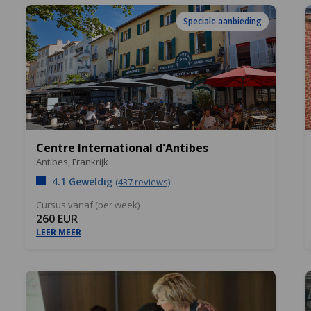
Speciale aanbieding
Centre International d'Antibes
Antibes,
Frankrijk
4.1 Geweldig
(437 reviews)
Cursus vanaf (per week)
260 EUR
LEER MEER