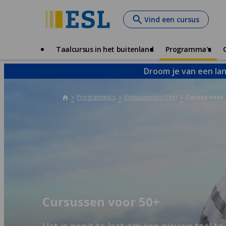
Skip
Vind een cursus
to
main
content
Main
Taalcursus in het buitenland
Programma's
navigation
Droom je van een lan
Programma's
Volwassenen (16+)
Cursus voor
Cursussen voor 50+