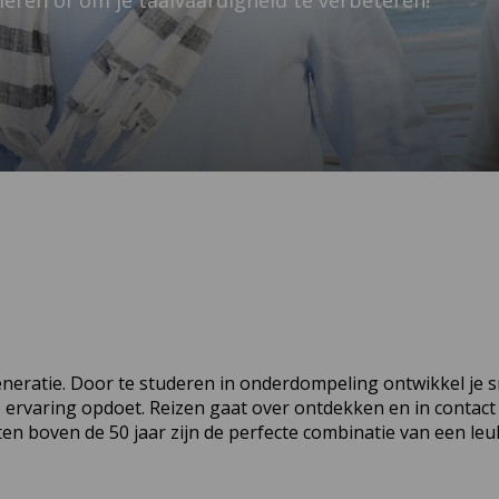
 leren of om je taalvaardigheid te verbeteren!
eratie. Door te studeren in onderdompeling ontwikkel je sn
ele ervaring opdoet. Reizen gaat over ontdekken en in contac
 boven de 50 jaar zijn de perfecte combinatie van een leu