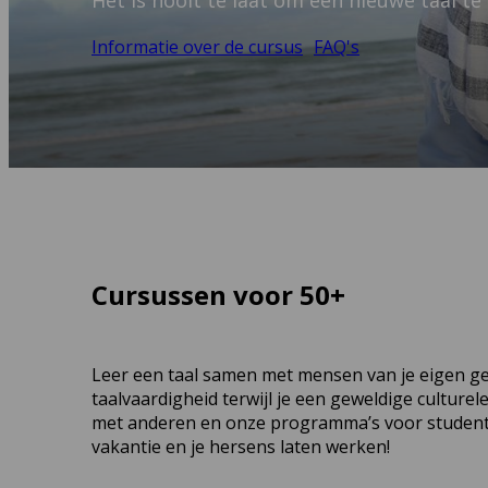
Het is nooit te laat om een nieuwe taal te
Informatie over de cursus
FAQ's
Cursussen voor 50+
Leer een taal samen met mensen van je eigen gen
taalvaardigheid terwijl je een geweldige cultur
met anderen en onze programma’s voor studenten
vakantie en je hersens laten werken!