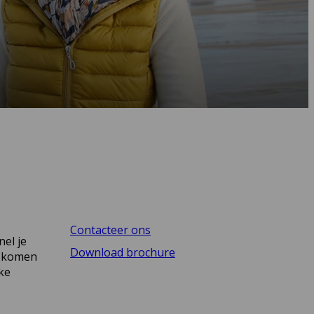
Contacteer ons
el je
Download brochure
t komen
ke