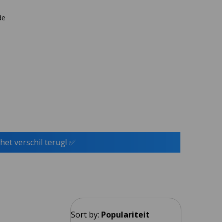
de
het verschil terug! ✅
Sort by:
Populariteit