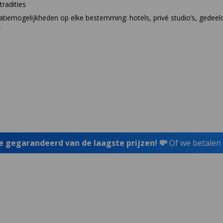
tradities
iemogelijkheden op elke bestemming: hotels, privé studio’s, gedeel
r
je gegarandeerd van de laagste prijzen! 💸
Of we betalen 