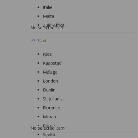
Italië
Malta
Zuid-Afrika
No selected item
Stad
Nice
Kaapstad
Málaga
Londen
Dublin
St. Julian's
Florence
Milaan
Rome
No selected item
Sevilla