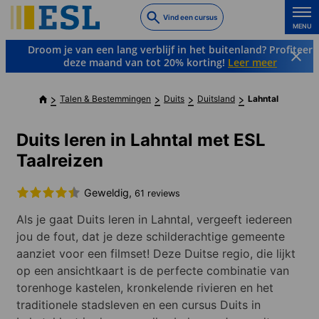
Skip
Vind een cursus
to
MENU
main
Droom je van een lang verblijf in het buitenland? Profiteer
content
deze maand van tot 20% korting!
Leer meer
Talen & Bestemmingen
Duits
Duitsland
Lahntal
Duits leren in Lahntal met ESL
Taalreizen
Geweldig,
61 reviews
Als je gaat Duits leren in Lahntal, vergeeft iedereen
jou de fout, dat je deze schilderachtige gemeente
aanziet voor een filmset! Deze Duitse regio, die lijkt
op een ansichtkaart is de perfecte combinatie van
torenhoge kastelen, kronkelende rivieren en het
traditionele stadsleven en een cursus Duits in