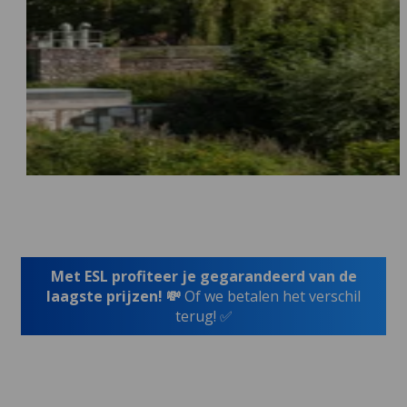
Met ESL profiteer je gegarandeerd van de
laagste prijzen! 💸
Of we betalen het verschil
terug! ✅