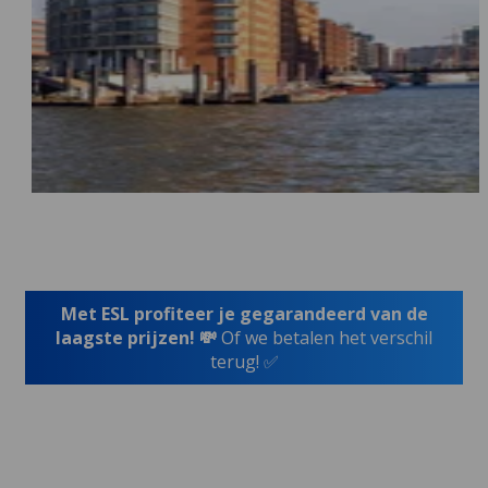
Met ESL profiteer je gegarandeerd van de
laagste prijzen! 💸
Of we betalen het verschil
terug! ✅