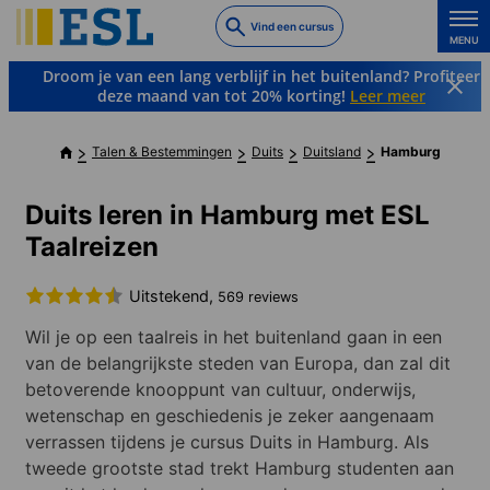
Skip
Vind een cursus
to
MENU
main
Droom je van een lang verblijf in het buitenland? Profiteer
content
deze maand van tot 20% korting!
Leer meer
Talen & Bestemmingen
Duits
Duitsland
Hamburg
Duits leren in Hamburg met ESL
Taalreizen
Uitstekend,
569 reviews
Wil je op een taalreis in het buitenland gaan in een
van de belangrijkste steden van Europa, dan zal dit
betoverende knooppunt van cultuur, onderwijs,
wetenschap en geschiedenis je zeker aangenaam
verrassen tijdens je cursus Duits in Hamburg. Als
tweede grootste stad trekt Hamburg studenten aan