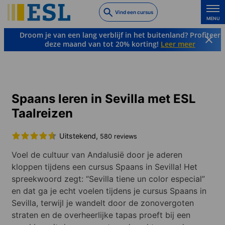
Skip
Vind een cursus
to
MENU
main
Droom je van een lang verblijf in het buitenland? Profiteer
content
deze maand van tot 20% korting!
Leer meer
Talen & Bestemmingen
Spaans
Spanje
Sevilla
Spaans leren in Sevilla met ESL
Taalreizen
Uitstekend,
580 reviews
Voel de cultuur van Andalusië door je aderen
kloppen tijdens een cursus Spaans in Sevilla! Het
spreekwoord zegt: “Sevilla tiene un color especial”
en dat ga je echt voelen tijdens je cursus Spaans in
Sevilla, terwijl je wandelt door de zonovergoten
straten en de overheerlijke tapas proeft bij een