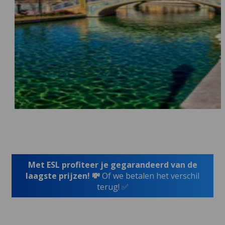
Met ESL profiteer je gegarandeerd van de
laagste prijzen! 💸
Of we betalen het verschil
terug! ✅