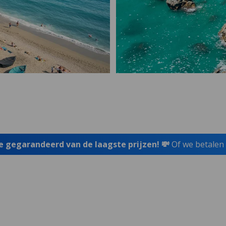
je gegarandeerd van de laagste prijzen! 💸
Of we betalen 