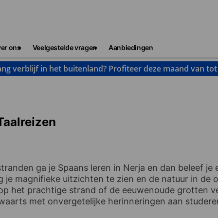
er ons
Veelgestelde vragen
Aanbiedingen
ng verblijf in het buitenland? Profiteer deze maand van to
Taalreizen
randen ga je Spaans leren in Nerja en dan beleef je e
jg je magnifieke uitzichten te zien en de natuur in de 
t op het prachtige strand of de eeuwenoude grotten v
swaarts met onvergetelijke herinneringen aan studere