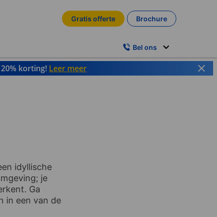
Gratis offerte
Brochure
Bel ons
t 20% korting!
Leer meer
en idyllische
omgeving; je
erkent. Ga
n in een van de