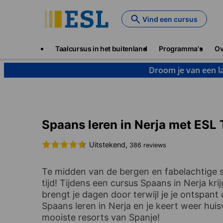
Skip
to
Vind een cursus
main
content
Main
Taalcursus in het buitenland
Programma's
Ov
navigation
Droom je van een la
Talen & Bestemmingen
Spaans
Spanje
Nerja
Spaans leren in Nerja met ESL 
Uitstekend,
386 reviews
Te midden van de bergen en fabelachtige st
tijd! Tijdens een cursus Spaans in Nerja kri
brengt je dagen door terwijl je je ontspan
Spaans leren in Nerja en je keert weer hui
mooiste resorts van Spanje!