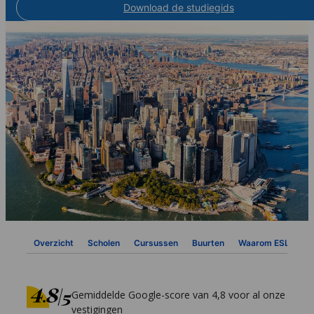
Download de studiegids
Overzicht
Scholen
Cursussen
Buurten
Waarom ESL
Vi
Gemiddelde Google-score van 4,8 voor al onze
vestigingen