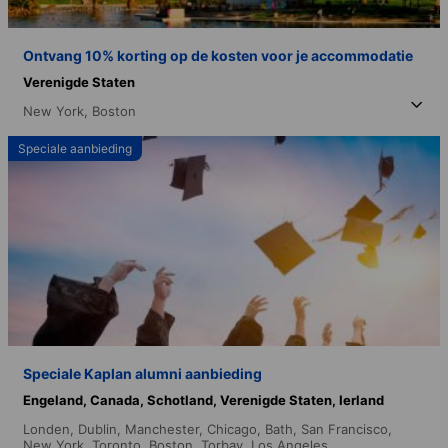
Ontvang 10% korting op de kosten voor je accommodatie
Verenigde Staten
New York,
Boston
Speciale aanbieding
Speciale Kaplan alumni aanbieding
Engeland,
Canada,
Schotland,
Verenigde Staten,
Ierland
Londen,
Dublin,
Manchester,
Chicago,
Bath,
San Francisco,
New York,
Toronto,
Boston,
Torbay,
Los Angeles,