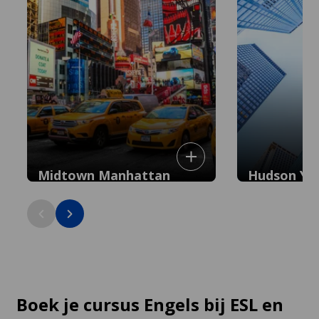
Midtown Manhattan
Hudson Ya
Centrale locatie dicht bij Times Square
De nieuwste wijk
en culturele hotspots, in het centrum
wolkenkrabbers e
van de stad.
op 10 minuten va
Boek je cursus Engels bij ESL en