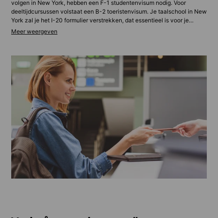
volgen in New York, hebben een F-1 studentenvisum nodig. Voor
deeltijdcursussen volstaat een B-2 toeristenvisum. Je taalschool in New
York zal je het I-20 formulier verstrekken, dat essentieel is voor je
visuminterview bij de Amerikaanse ambassade. Ook moet je bewijzen
dat je de kosten voor levensonderhoud kunt dragen. De meeste
aanvragen uit Europa krijgen binnen twee tot zes weken goedkeuring,
terwijl aanvragen uit andere landen rekening moeten houden met een
langere wachttijd. Neem in geval van vragen gerust contact met ons op.
Onze experts helpen je graag verder.