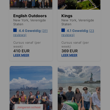
English Outdoors
Kings
New York,
Verenigde
New York,
Verenigde
Staten
Staten
4.4 Geweldig
4.1 Geweldig
(311
(23
reviews)
reviews)
Cursus vanaf (per
Cursus vanaf (per
week)
week)
410 EUR
369 EUR
LEER MEER
LEER MEER
Jongeren school