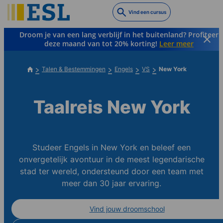
Skip
Vind een cursus
to
main
Droom je van een lang verblijf in het buitenland? Profiteer
content
deze maand van tot 20% korting!
Leer meer
Talen & Bestemmingen
Engels
VS
New York
Taalreis New York
Studeer Engels in New York en beleef een
onvergetelijk avontuur in de meest legendarische
stad ter wereld, ondersteund door een team met
meer dan 30 jaar ervaring.
Vind jouw droomschool