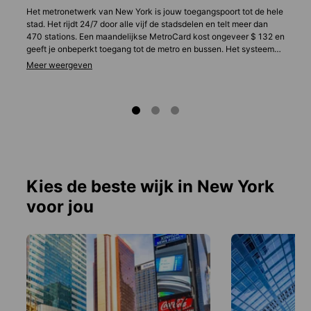
Het metronetwerk van New York is jouw toegangspoort tot de hele
stad. Het rijdt 24/7 door alle vijf de stadsdelen en telt meer dan
470 stations. Een maandelijkse MetroCard kost ongeveer $ 132 en
geeft je onbeperkt toegang tot de metro en bussen. Het systeem
kan in het begin overweldigend aanvoelen, maar is
verbazingwekkend efficiënt zodra je de lijnen kent. In Manhattan
is lopen ook een goed alternatief, dankzij het intuïtieve, rechte
stratenplan.
Kies de beste wijk in New York
voor jou