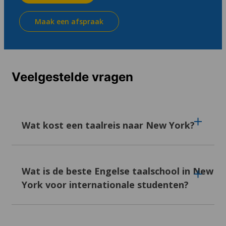
Maak een afspraak
Veelgestelde vragen
Wat kost een taalreis naar New York?
De wekelijkse kosten variëren tussen de 328
en 1.995 euro, afhankelijk van factoren als de
Wat is de beste Engelse taalschool in New
locatie van de school, de faciliteiten, het type
York voor internationale studenten?
cursus en de inbegrepen extra's.
Onze partnerscholen in New York hebben