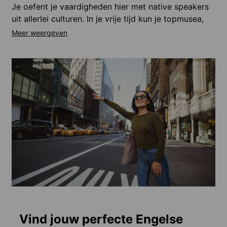
Je oefent je vaardigheden hier met native speakers
uit allerlei culturen. In je vrije tijd kun je topmusea,
Broadway-theaters en bekende toeristische
trekpleisters bezoeken. Van Wall Street tot Central
Park, de stad wordt je klaslokaal, met talloze
manieren om je zelfvertrouwen en
spreekvaardigheid in de praktijk een boost te geven.
Elke wijk heeft zijn eigen sfeer, van het
trendy
Brooklyn en het bruisende Midtown, tot het
academische Upper West Side
Cursusprogramma's variëren van
één week tot
volledige academische jaartrajecten
.
Je krijgt
persoonlijke begeleiding
van het ESL-team,
met meer dan 30 jaar ervaring.
Vind jouw perfecte Engelse