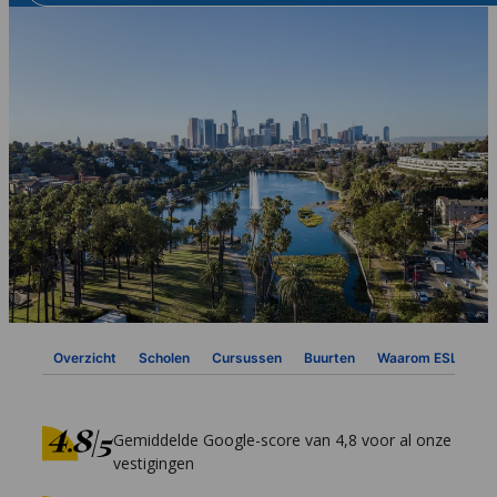
Overzicht
Scholen
Cursussen
Buurten
Waarom ESL
Vi
Gemiddelde Google-score van 4,8 voor al onze
vestigingen