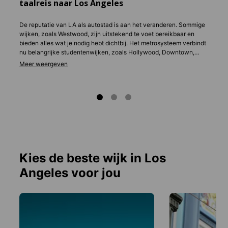
taalreis naar Los Angeles
De reputatie van LA als autostad is aan het veranderen. Sommige
wijken, zoals Westwood, zijn uitstekend te voet bereikbaar en
bieden alles wat je nodig hebt dichtbij. Het metrosysteem verbindt
nu belangrijke studentenwijken, zoals Hollywood, Downtown,
Santa Monica en Long Beach. Een maandelijkse TAP Card kost
ongeveer $100 en is geldig voor bussen en metrolijnen. Daarnaast
zijn er leenfietssystemen operatief, zoals Metro Bike Share.
Download de Transit-app om de routes van het openbaar vervoer
van LA snel onder de knie te krijgen.
Kies de beste wijk in Los
Angeles voor jou