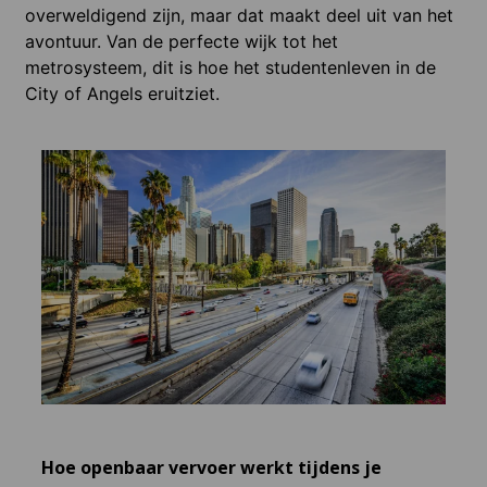
overweldigend zijn, maar dat maakt deel uit van het
avontuur. Van de perfecte wijk tot het
metrosysteem, dit is hoe het studentenleven in de
City of Angels eruitziet.
Acco
Ange
We heb
levens
studie
vriend
onderd
het oe
bij je 
Hoe openbaar vervoer werkt tijdens je