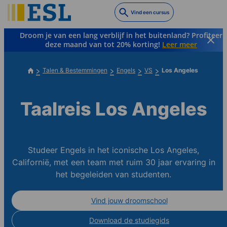
Skip
Vind een cursus
to
main
Droom je van een lang verblijf in het buitenland? Profiteer
content
deze maand van tot 20% korting!
Leer meer
Talen & Bestemmingen
Engels
VS
Los Angeles
Taalreis Los Angeles
Studeer Engels in het iconische Los Angeles,
Californië, met een team met ruim 30 jaar ervaring in
het begeleiden van studenten.
Vind jouw droomschool
Download de studiegids