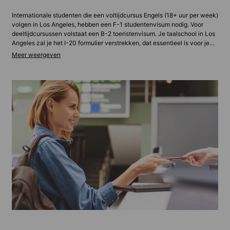
Internationale studenten die een voltijdcursus Engels (18+ uur per week)
volgen in Los Angeles, hebben een F-1 studentenvisum nodig. Voor
deeltijdcursussen volstaat een B-2 toeristenvisum. Je taalschool in Los
Angeles zal je het I-20 formulier verstrekken, dat essentieel is voor je
visuminterview bij de Amerikaanse ambassade. Je moet aantonen dat je
financieel onafhankelijk bent. Dit komt neer op een bedrag van
ongeveer $2.000 tot $3.500 per maand voor de kosten van
levensonderhoud in Los Angeles. De meeste aanvragen uit Europa
krijgen binnen twee tot zes weken goedkeuring, terwijl aanvragen uit
andere landen rekening moeten houden met een langere wachttijd.
Neem in geval van vragen gerust contact met ons op, onze experts
helpen je graag verder.