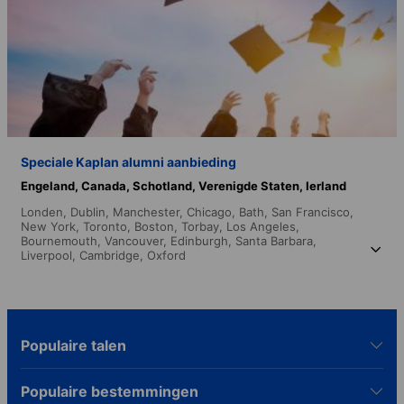
Speciale Kaplan alumni aanbieding
Engeland,
Canada,
Schotland,
Verenigde Staten,
Ierland
Londen,
Dublin,
Manchester,
Chicago,
Bath,
San Francisco,
New York,
Toronto,
Boston,
Torbay,
Los Angeles,
Bournemouth,
Vancouver,
Edinburgh,
Santa Barbara,
Liverpool,
Cambridge,
Oxford
Populaire talen
Populaire bestemmingen