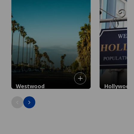
Westwood
Hollywood
Universitair centrum tussen Santa
Iconisch entertai
Monica en Hollywood, met cafés en
studio's, theate
studentensfeer, op 30 minuten van het
straat, op 20 min
centrum.