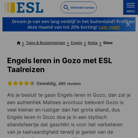
Skip
Vind een cursus
to
MENU
main
Droom je van een lang verblijf in het buitenland? Profiteer
content
deze maand van tot 20% korting!
Leer meer
Talen & Bestemmingen
Engels
Malta
Gozo
Engels leren in Gozo met ESL
Taalreizen
Geweldig,
486 reviews
Als je besluit te gaan Engels leren in Gozo, dan zal je
een authentiek Maltees avontuur beleven! Gozo is
veel kleiner en rustiger dan het grote eiland, dus
Engels leren in Gozo doe je in een idyllisch
eilandsfeertje dat geschikt is voor het verbeteren
van je taalvaardigheid terwijl je geniet van de