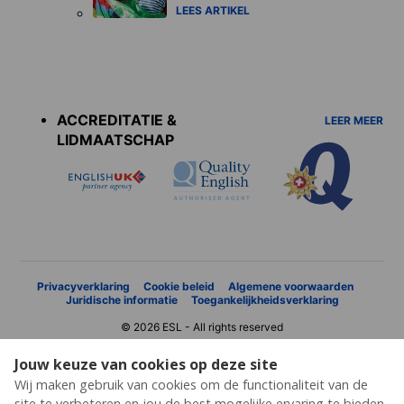
LEES ARTIKEL
Accreditations
menu
ACCREDITATIE &
LEER MEER
LIDMAATSCHAP
Privacyverklaring
Cookie beleid
Algemene voorwaarden
Juridische informatie
Toegankelijkheidsverklaring
© 2026 ESL - All rights reserved
Jouw keuze van cookies op deze site
Wij maken gebruik van cookies om de functionaliteit van de
site te verbeteren en jou de best mogelijke ervaring te bieden.