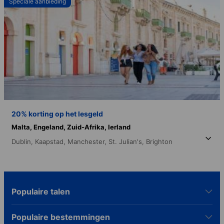
Speciale aanbieding
20% korting op het lesgeld
Malta,
Engeland,
Zuid-Afrika,
Ierland
Dublin,
Kaapstad,
Manchester,
St. Julian's,
Brighton
Populaire talen
Populaire bestemmingen