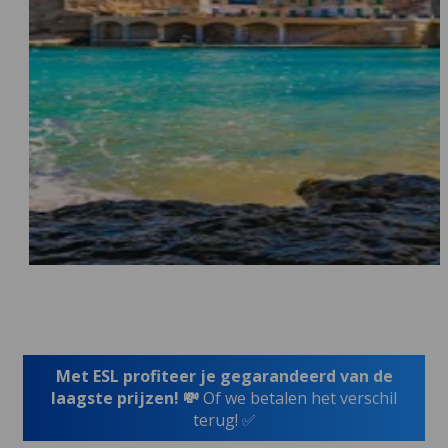
Met ESL profiteer je gegarandeerd van de
laagste prijzen! 💸
Of we betalen het verschil
terug! ✅