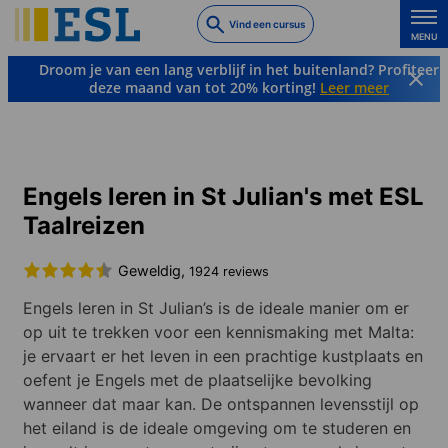
Skip
Vind een cursus
to
MENU
main
Droom je van een lang verblijf in het buitenland? Profiteer
content
deze maand van tot 20% korting!
Leer meer
Talen & Bestemmingen
Engels
Malta
St. Julian's
Engels leren in St Julian's met ESL
Taalreizen
Geweldig,
1924 reviews
Engels leren in St Julian’s is de ideale manier om er
op uit te trekken voor een kennismaking met Malta:
je ervaart er het leven in een prachtige kustplaats en
oefent je Engels met de plaatselijke bevolking
wanneer dat maar kan. De ontspannen levensstijl op
het eiland is de ideale omgeving om te studeren en