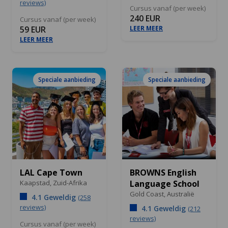
reviews)
Cursus vanaf (per week)
240 EUR
Cursus vanaf (per week)
59 EUR
LEER MEER
LEER MEER
Speciale aanbieding
Speciale aanbieding
LAL Cape Town
BROWNS English
Kaapstad,
Zuid-Afrika
Language School
Gold Coast,
Australië
4.1 Geweldig
(258
reviews)
4.1 Geweldig
(212
reviews)
Cursus vanaf (per week)