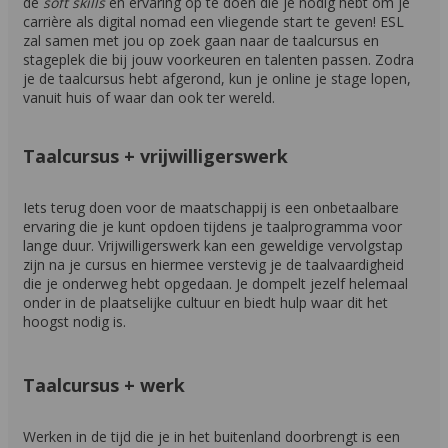
de
soft skills
en ervaring op te doen die je nodig hebt om je
carrière als digital nomad een vliegende start te geven! ESL
zal samen met jou op zoek gaan naar de taalcursus en
stageplek die bij jouw voorkeuren en talenten passen. Zodra
je de taalcursus hebt afgerond, kun je online je stage lopen,
vanuit huis of waar dan ook ter wereld.
Taalcursus + vrijwilligerswerk
Iets terug doen voor de maatschappij is een onbetaalbare
ervaring die je kunt opdoen tijdens je taalprogramma voor
lange duur. Vrijwilligerswerk kan een geweldige vervolgstap
zijn na je cursus en hiermee verstevig je de taalvaardigheid
die je onderweg hebt opgedaan. Je dompelt jezelf helemaal
onder in de plaatselijke cultuur en biedt hulp waar dit het
hoogst nodig is.
Taalcursus + werk
Werken in de tijd die je in het buitenland doorbrengt is een